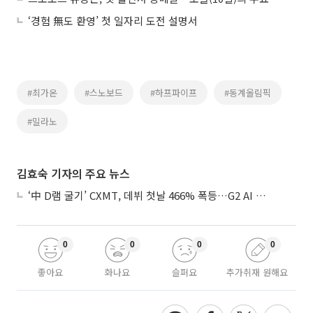
‘경험 無도 환영’ 첫 일자리 도전 설명서
#최가온
#스노보드
#하프파이프
#동계올림픽
#밀라노
김효숙 기자의 주요 뉴스
‘中 D램 굴기’ CXMT, 데뷔 첫날 466% 폭등…G2 AI 패권 ‘쩐의 전쟁’
0
0
0
0
좋아요
화나요
슬퍼요
추가취재 원해요