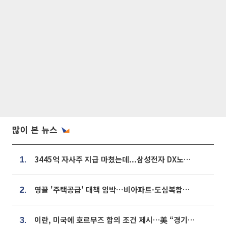
많이 본 뉴스
3445억 자사주 지급 마쳤는데...삼성전자 DX노조, 뒤늦은 '떼쓰기 집회'
1.
영끌 '주택공급' 대책 임박⋯비아파트·도심복합까지 총동원
2.
이란, 미국에 호르무즈 합의 조건 제시…美 “경기 아직 안 끝나” [종합]
3.