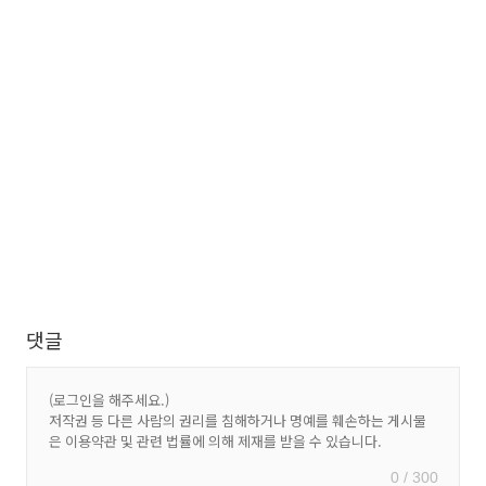
댓글
0 / 300