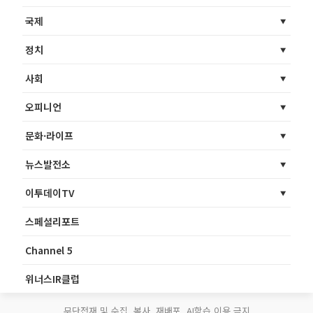
국제
정치
사회
오피니언
문화·라이프
뉴스발전소
이투데이TV
스페셜리포트
Channel 5
위너스IR클럽
무단전재 및 수집, 복사, 재배포, AI학습 이용 금지