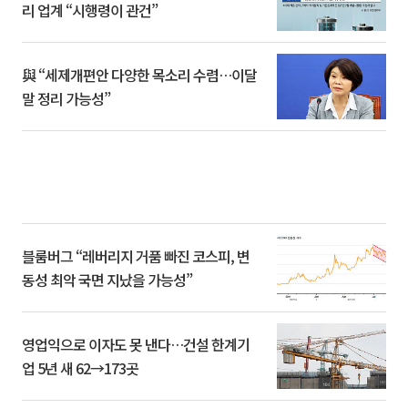
리 업계 “시행령이 관건”
與 “세제개편안 다양한 목소리 수렴…이달
말 정리 가능성”
블룸버그 “레버리지 거품 빠진 코스피, 변
동성 최악 국면 지났을 가능성”
영업익으로 이자도 못 낸다…건설 한계기
업 5년 새 62→173곳