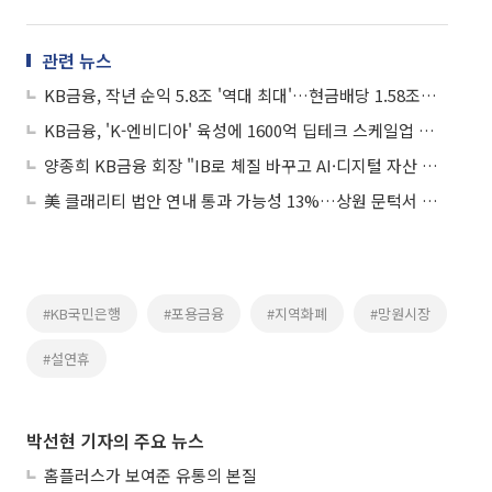
관련 뉴스
KB금융, 작년 순익 5.8조 '역대 최대'…현금배당 1.58조로 주주 몫 키웠다
KB금융, 'K-엔비디아' 육성에 1600억 딥테크 스케일업 펀드 결성
양종희 KB금융 회장 "IB로 체질 바꾸고 AI·디지털 자산 영토 넓혀야"
美 클래리티 법안 연내 통과 가능성 13%…상원 문턱서 제동
#KB국민은행
#포용금융
#지역화폐
#망원시장
#설연휴
박선현 기자의 주요 뉴스
홈플러스가 보여준 유통의 본질