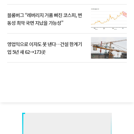
블룸버그 “레버리지 거품 빠진 코스피, 변
동성 최악 국면 지났을 가능성”
영업익으로 이자도 못 낸다…건설 한계기
업 5년 새 62→173곳