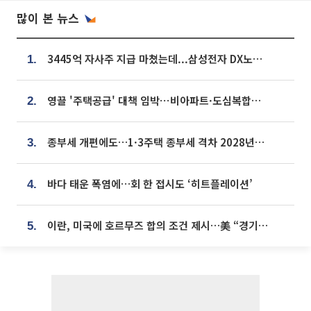
많이 본 뉴스
3445억 자사주 지급 마쳤는데...삼성전자 DX노조, 뒤늦은 '떼쓰기 집회'
1.
영끌 '주택공급' 대책 임박⋯비아파트·도심복합까지 총동원
2.
종부세 개편에도…1·3주택 종부세 격차 2028년부터 확대
3.
바다 태운 폭염에…회 한 접시도 ‘히트플레이션’
4.
이란, 미국에 호르무즈 합의 조건 제시…美 “경기 아직 안 끝나” [종합]
5.