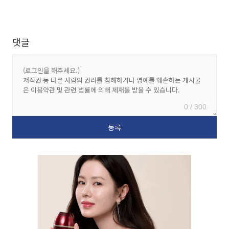
댓글
0 / 300