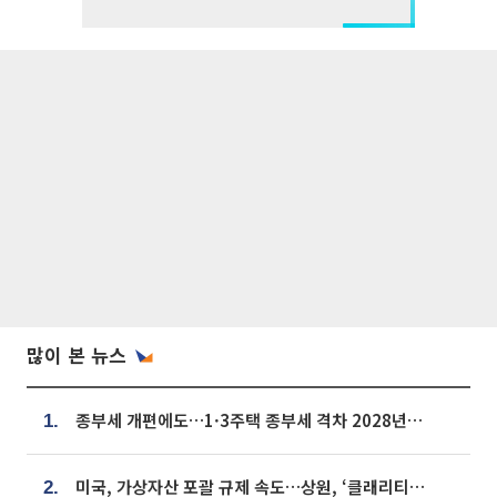
많이 본 뉴스
종부세 개편에도…1·3주택 종부세 격차 2028년부터 확대
1.
미국, 가상자산 포괄 규제 속도…상원, ‘클래리티법’ 9월 절차투표 추진
2.