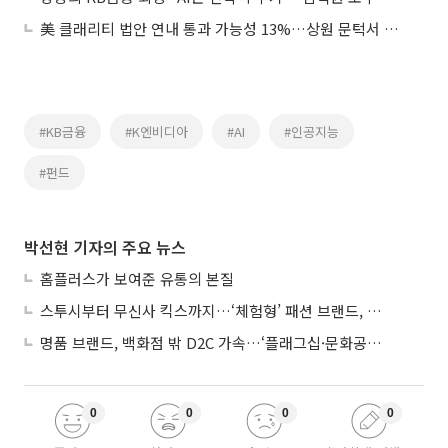
美 클래리티 법안 연내 통과 가능성 13%…상원 문턱서 제동
#KB금융
#K엔비디아
#AI
#인공지능
#펀드
박선현 기자의 주요 뉴스
홈플러스가 보여준 유통의 본질
스투시부터 무신사 킥스까지…‘체험형’ 패션 브랜드, 잇단 제주행
명품 브랜드, 백화점 밖 D2C 가속…‘플래그십·문화공간’ 전략 눈길
0
0
0
0