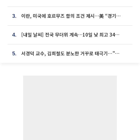
이란, 미국에 호르무즈 합의 조건 제시…美 “경기 아직 안 끝나” [종합]
3.
[내일 날씨] 전국 무더위 계속…10일 낮 최고 34도 육박
4.
서경덕 교수, 김희철도 분노한 거꾸로 태극기⋯"엉터리는 아냐, 아쉬울 뿐"
5.