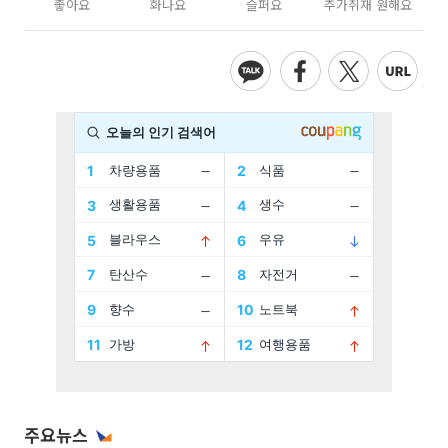
좋아요
화나요
슬퍼요
추가취재 원해요
주요뉴스