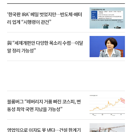
‘한국판 IRA’ 베일 벗었지만…반도체·배터
리 업계 “시행령이 관건”
與 “세제개편안 다양한 목소리 수렴…이달
말 정리 가능성”
블룸버그 “레버리지 거품 빠진 코스피, 변
동성 최악 국면 지났을 가능성”
영업익으로 이자도 못 낸다…건설 한계기