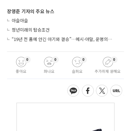
장영준 기자의 주요 뉴스
아슬아슬
청년미래의 탑승조건
“19년 전 품에 안긴 아기와 결승”…메시·야말, 운명의 왕좌 대결
0
0
0
0
좋아요
화나요
슬퍼요
추가취재 원해요