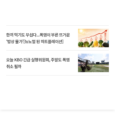
한끼 먹기도 무섭다...폭염이 부른 뜨거운
‘밥상 물가’[뉴노멀 된 히트플레이션]
오늘 KBO 긴급 실행위원회, 주말도 폭염
취소 될까