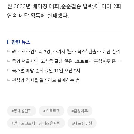
된 2022년 베이징 대회(준준결승 탈락)에 이어 2회
연속 메달 획득에 실패했다.
관련 뉴스
韓 크로스컨트리 2명, 스키서 '불소 왁스' 검출… 예선 실격
국힘 서울시당, 고성국 탈당 권유...쇼트트랙 혼성계주 준결승 탈락 外
국가별 메달 순위 -2월 11일 오전 9시
관심과 경험을 일거리로 설계하는 법
#동계올림픽
#쇼트트랙
#혼성계주
#밀라노코르티나담페초올림픽
#대표팀부상