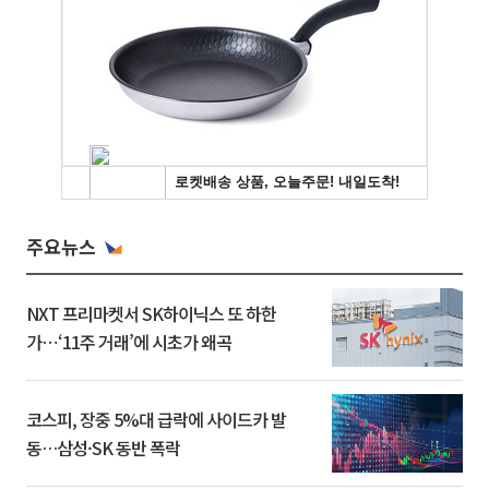
주요뉴스
NXT 프리마켓서 SK하이닉스 또 하한
가⋯‘11주 거래’에 시초가 왜곡
코스피, 장중 5%대 급락에 사이드카 발
동…삼성·SK 동반 폭락