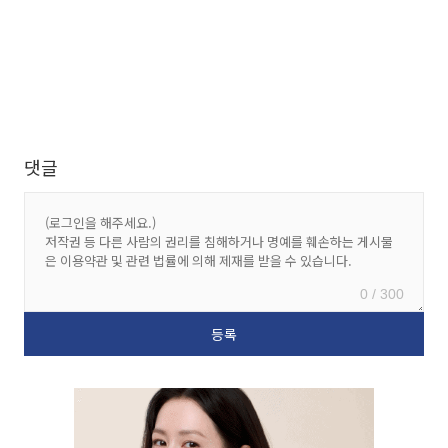
댓글
0 / 300