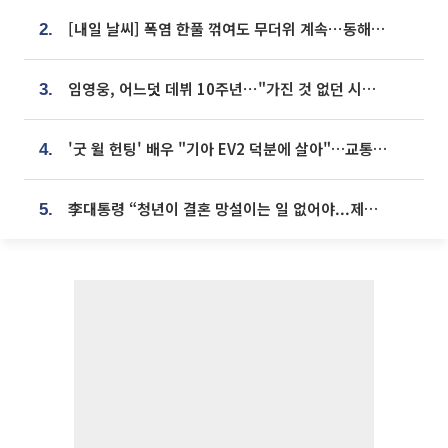
[내일 날씨] 폭염 한풀 꺾여도 무더위 계속⋯동해안 이틀 연속 비
2.
임영웅, 어느덧 데뷔 10주년⋯"가진 것 없던 시절, 내 앞엔 20명의 팬뿐"
3.
'굿 윌 헌팅' 배우 "기아 EV2 덕분에 살아"…교통사고 후 안전성 극찬
4.
李대통령 “청년이 결혼 망설이는 일 없어야...제도상 불이익 조사”
5.