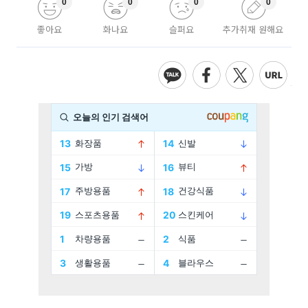
0
0
0
0
좋아요
화나요
슬퍼요
추가취재 원해요