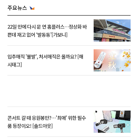
주요뉴스
22일 만에 다시 문 연 홈플러스…정상화 바
쁜데 재고 없어 ‘발동동’[가보니]
입추매직 '불발', 처서매직은 올까요? [해
시태그]
콘서트 갈 때 응원봉만?⋯'최애' 위한 필수
품 등장이오! [솔드아웃]