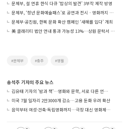
문체부, 설 연휴 한식 다큐 ‘밥상의 발견’ 3부작 제작 방영
문체부, ‘청년 문화예술패스’로 공연과 전시ㆍ영화까지 즐기세요
문체부·공진원, 한복 문화 확산 캠페인 ‘새해를 입다’ 개최
美 클래리티 법안 연내 통과 가능성 13%…상원 문턱서 제동
#문체부
#충주
#영월
송석주 기자의 주요 뉴스
김유태 기자의 '밤과 책'…영화와 문학, 서로 다른 언어를 읽다
미국 7월 일자리 2만3000개 감소…고용 둔화 우려 확산
음악부터 여성·건축·독립영화까지…극장 대신 영화제로 즐기는 스크린 여행