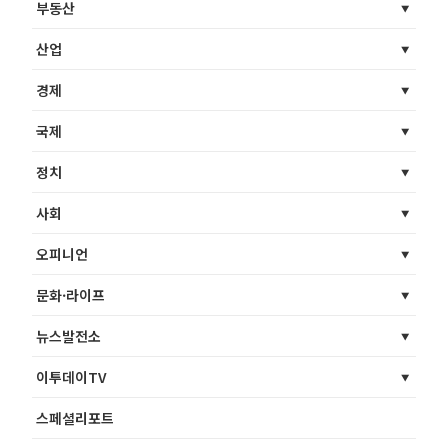
부동산
산업
경제
국제
정치
사회
오피니언
문화·라이프
뉴스발전소
이투데이TV
스페셜리포트