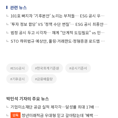
관련 뉴스
101호 빠지자 ‘기후본안’ 노리는 부처들… ESG 공시 우회 관치 논란
‘투자 정보 합당’ VS ‘정책 수단 변질’… ESG 공시 최종안 앞두고 논쟁
법정 공시 두고 시각차… 재계 “단계적 도입필요” vs 민간 “의무화 시급”
STO 하위법규 예상안, 풀링·거래한도·정형증권 로드맵 제시
#ESG공시
#한국회계기준원
#공시기준서
#기후공시
#금융배출량
박민석 기자의 주요 뉴스
기업미소재단 공급 실적 제각각⋯달성률 최대 17배 차이
청년미래적금 우대형 믿고 갈아탔는데 ‘혜택 반토막’…심사 오류에 가입자 혼선
단독