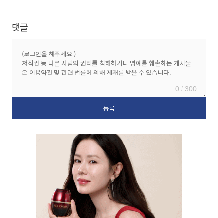
댓글
0 / 300