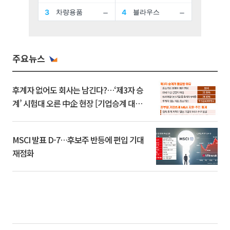
주요뉴스
후계자 없어도 회사는 남긴다?…‘제3자 승
계’ 시험대 오른 中企 현장 [기업승계 대전
환]
MSCI 발표 D-7…후보주 반등에 편입 기대
재점화