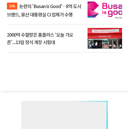
논란의 'Busan is Good'…8억 도시
단독
브랜드, 용산 대통령실 CI 업체가 수행
2000억 수혈받은 홈플러스 ‘오늘 가오
픈’...13일 정식 개장 시험대