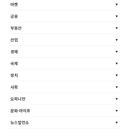
마켓
금융
부동산
산업
경제
국제
정치
사회
오피니언
문화·라이프
뉴스발전소