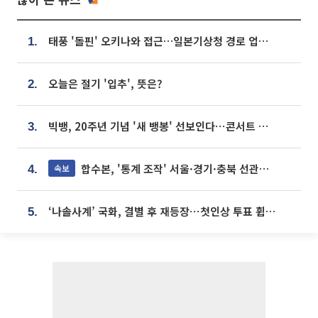
태풍 '돌핀' 오키나와 접근…일본기상청 경로 업데이트
1.
오늘은 절기 '입추', 뜻은?
2.
빅뱅, 20주년 기념 '새 뱅봉' 선보인다⋯콘서트 앞두고 팝업 개최
3.
합수본, '통계 조작' 서울·경기·충북 선관위 등 추가 압수수색
속보
4.
‘나솔사계’ 국화, 결별 후 재등장⋯첫인상 투표 휩쓸고 ‘인기녀’ 등극
5.