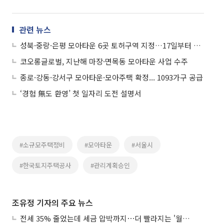
관련 뉴스
성북·중랑·은평 모아타운 6곳 토허구역 지정…17일부터 5년간 발효
코오롱글로벌, 지난해 마장·면목동 모아타운 사업 수주
종로·강동·강서구 모아타운·모아주택 확정... 1093가구 공급
‘경험 無도 환영’ 첫 일자리 도전 설명서
#소규모주택정비
#모아타운
#서울시
#한국토지주택공사
#관리계획승인
조유정 기자의 주요 뉴스
전세 35% 줄었는데 세금 압박까지⋯더 빨라지는 '월세화'