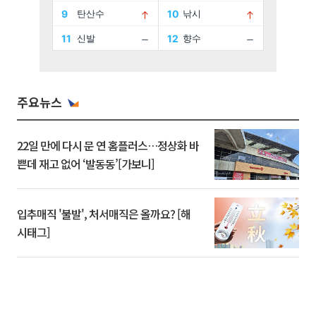
주요뉴스
22일 만에 다시 문 연 홈플러스…정상화 바
쁜데 재고 없어 ‘발동동’[가보니]
입추매직 '불발', 처서매직은 올까요? [해
시태그]