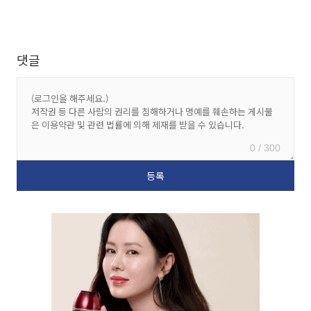
댓글
0 / 300