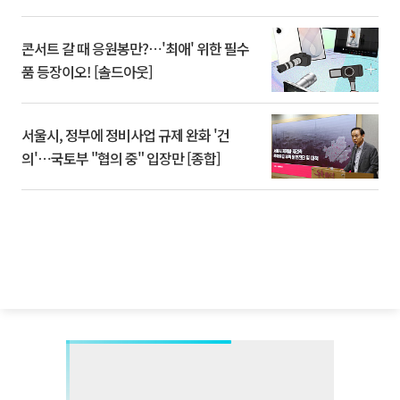
콘서트 갈 때 응원봉만?⋯'최애' 위한 필수
품 등장이오! [솔드아웃]
서울시, 정부에 정비사업 규제 완화 '건
의'⋯국토부 "협의 중" 입장만 [종합]