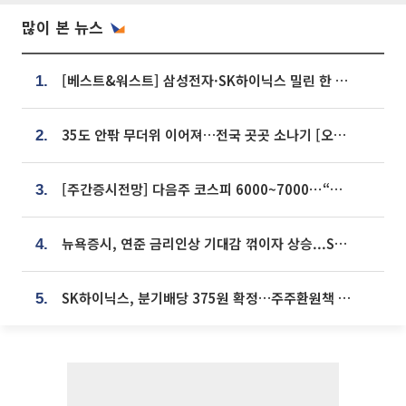
많이 본 뉴스
[베스트&워스트] 삼성전자·SK하이닉스 밀린 한 주…상상인증권은 85% 급등
1.
35도 안팎 무더위 이어져…전국 곳곳 소나기 [오늘 날씨]
2.
[주간증시전망] 다음주 코스피 6000~7000⋯“外人 수급은 정책이 변수”
3.
뉴욕증시, 연준 금리인상 기대감 꺾이자 상승...S&P500 사상 최고치 [종합]
4.
SK하이닉스, 분기배당 375원 확정…주주환원책 9월로 앞당겨 발표
5.