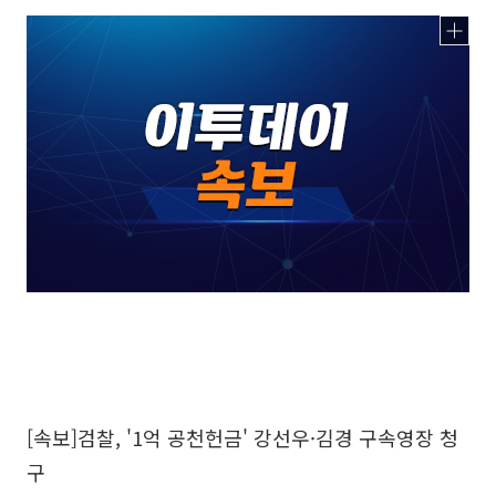
[속보]검찰, '1억 공천헌금' 강선우·김경 구속영장 청
구