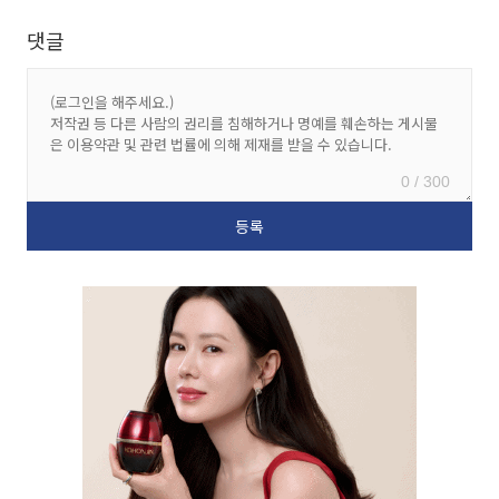
댓글
0 / 300