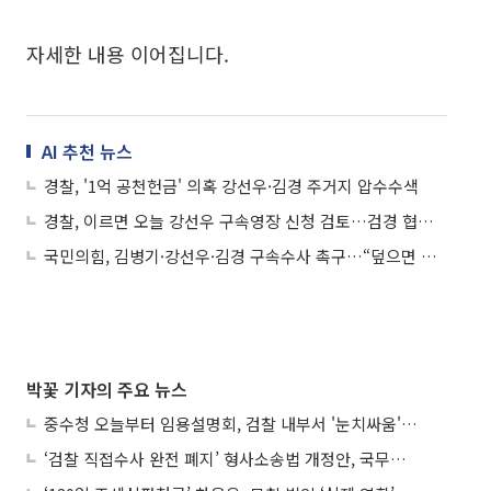
자세한 내용 이어집니다.
AI 추천 뉴스
경찰, '1억 공천헌금' 의혹 강선우·김경 주거지 압수수색
경찰, 이르면 오늘 강선우 구속영장 신청 검토…검경 협의 마쳐
국민의힘, 김병기·강선우·김경 구속수사 촉구…“덮으면 특검 추진”
박꽃 기자의 주요 뉴스
중수청 오늘부터 임용설명회, 검찰 내부서 '눈치싸움' 기류변화도
‘검찰 직접수사 완전 폐지’ 형사소송법 개정안, 국무회의 통과