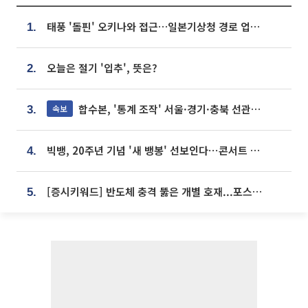
태풍 '돌핀' 오키나와 접근…일본기상청 경로 업데이트
1.
오늘은 절기 '입추', 뜻은?
2.
합수본, '통계 조작' 서울·경기·충북 선관위 등 추가 압수수색
속보
3.
빅뱅, 20주년 기념 '새 뱅봉' 선보인다⋯콘서트 앞두고 팝업 개최
4.
[증시키워드] 반도체 충격 뚫은 개별 호재...포스코퓨처엠·에코프로·한화솔루션 '눈길'
5.