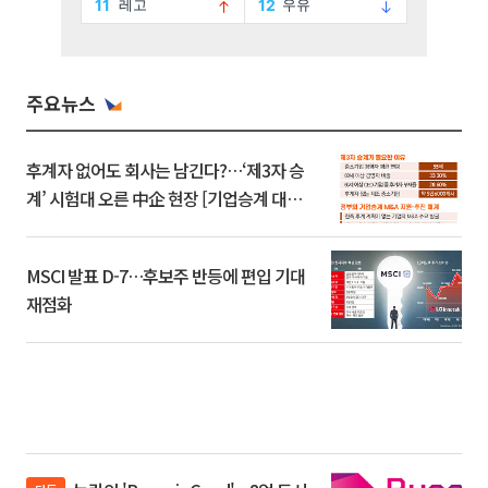
주요뉴스
후계자 없어도 회사는 남긴다?…‘제3자 승
계’ 시험대 오른 中企 현장 [기업승계 대전
환]
MSCI 발표 D-7…후보주 반등에 편입 기대
재점화