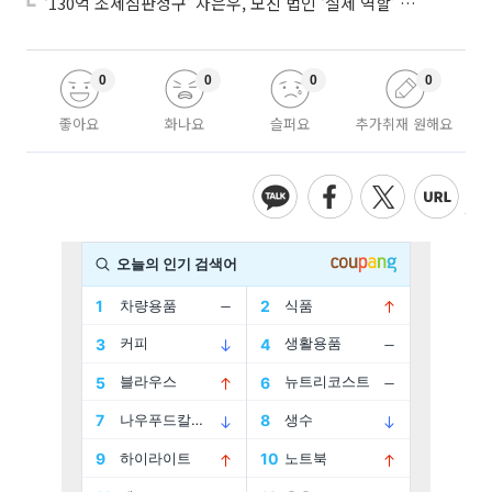
‘130억 조세심판청구’ 차은우, 모친 법인 ‘실제 역할’ 다툴 듯
0
0
0
0
좋아요
화나요
슬퍼요
추가취재 원해요