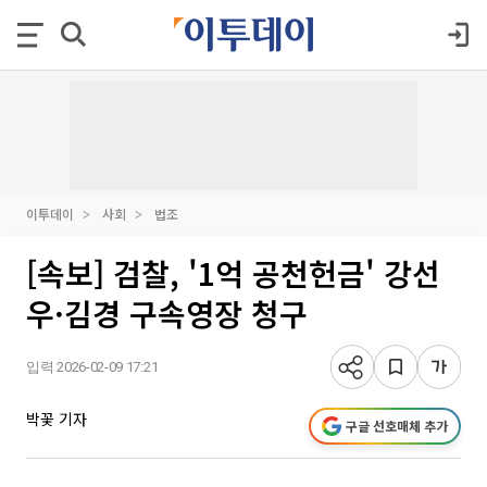
이투데이
사회
법조
[속보] 검찰, '1억 공천헌금' 강선
우·김경 구속영장 청구
입력 2026-02-09 17:21
박꽃 기자
구글 선호매체 추가