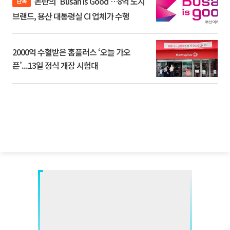
논란의 'Busan is Good'…8억 도시
단독
브랜드, 용산 대통령실 CI 업체가 수행
2000억 수혈받은 홈플러스 ‘오늘 가오
픈’...13일 정식 개장 시험대