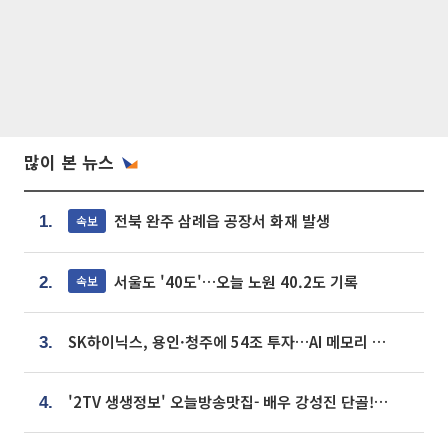
많이 본 뉴스
전북 완주 삼례읍 공장서 화재 발생
속보
1.
서울도 '40도'…오늘 노원 40.2도 기록
속보
2.
SK하이닉스, 용인·청주에 54조 투자…AI 메모리 생산기지 키운다
3.
'2TV 생생정보' 오늘방송맛집- 배우 강성진 단골! 쌀국수ㆍ푸팟퐁 커리 맛집 '블○○○'
4.