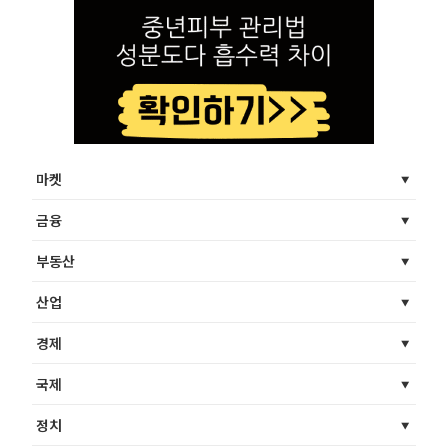
마켓
금융
부동산
산업
경제
국제
정치