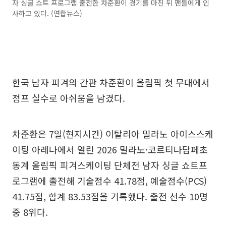
자 싱글 쇼트 프로그램 출전한 차준환이 경기를 마친 뒤 팬들에게 인
사하고 있다. (연합뉴스)
한국 남자 피겨의 간판 차준환이 올림픽 첫 무대에서
점프 실수로 아쉬움을 남겼다.
차준환은 7일(현지시간) 이탈리아 밀라노 아이스스케
이팅 아레나에서 열린 2026 밀라노·코르티나담페초
동계 올림픽 피겨스케이팅 단체전 남자 싱글 쇼트프
로그램에 출전해 기술점수 41.78점, 예술점수(PCS)
41.75점, 합계 83.53점을 기록했다. 출전 선수 10명
중 8위다.