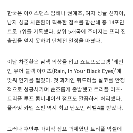
한국은 아이스댄스 임해나-권예조, 여자 싱글 신지아,
남자 싱글 차준환이 획득한 점수를 합산해 총 14포인
트로 7위를 기록했다. 상위 5개국에 주어지는 프리 진
출권을 얻지 못하며 단체전 일정을 마쳤다.
이날 차준환은 남색 의상을 입고 쇼트프로그램 '레인
인 유어 블랙 아이즈(Rain, In Your Black Eyes)'에
맞춰 연기를 펼쳤다. 첫 과제인 쿼드러플 살코를 안정
적으로 성공시키며 순조롭게 출발했고 트리플 러츠-
트리플 루프 콤비네이션 점프도 깔끔하게 처리했다.
플라잉 카멜 스핀 역시 최고 난도인 레벨4를 받았다.
그러나 후반부 마지막 점프 과제였던 트리플 악셀에