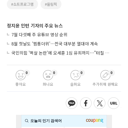
#쇼트프로그램
#올림픽
정지윤 인턴 기자의 주요 뉴스
7월 다섯째 주 유튜브 영상 순위
8월 첫날도 '찜통더위'⋯전국 대부분 열대야 계속
국민의힘 '멱살 논란'에 오세훈 1심 유죄까지⋯"터질 게 터졌다"
0
0
0
0
좋아요
화나요
슬퍼요
추가취재 원해요