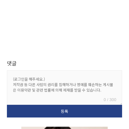
댓글
0 / 300