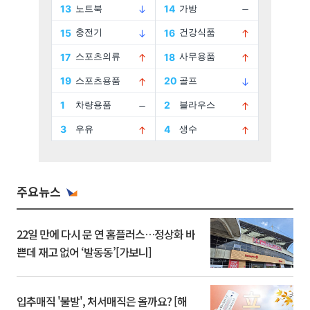
주요뉴스
22일 만에 다시 문 연 홈플러스…정상화 바
쁜데 재고 없어 ‘발동동’[가보니]
입추매직 '불발', 처서매직은 올까요? [해