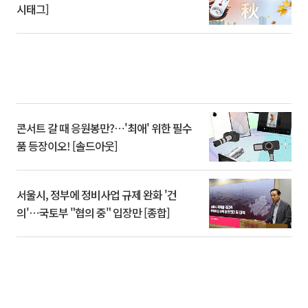
시태그]
콘서트 갈 때 응원봉만?⋯'최애' 위한 필수
품 등장이오! [솔드아웃]
서울시, 정부에 정비사업 규제 완화 '건
의'⋯국토부 "협의 중" 입장만 [종합]