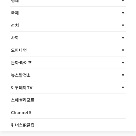
경제
국제
정치
사회
오피니언
문화·라이프
뉴스발전소
이투데이TV
스페셜리포트
Channel 5
위너스IR클럽