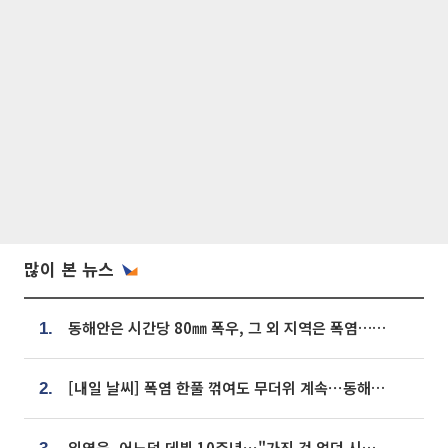
많이 본 뉴스
동해안은 시간당 80㎜ 폭우, 그 외 지역은 폭염…‘극과 극 날씨’
1.
[내일 날씨] 폭염 한풀 꺾여도 무더위 계속⋯동해안 이틀 연속 비
2.
임영웅, 어느덧 데뷔 10주년⋯"가진 것 없던 시절, 내 앞엔 20명의 팬뿐"