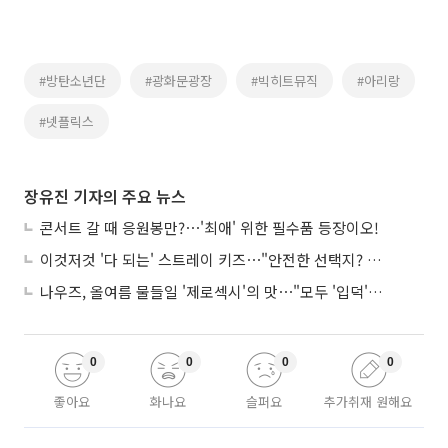
#방탄소년단
#광화문광장
#빅히트뮤직
#아리랑
#넷플릭스
장유진 기자의 주요 뉴스
콘서트 갈 때 응원봉만?⋯'최애' 위한 필수품 등장이오!
이것저것 '다 되는' 스트레이 키즈⋯"안전한 선택지? 도전이 재밌죠"
나우즈, 올여름 물들일 '제로섹시'의 맛⋯"모두 '입덕'시킬 것"
0
0
0
0
좋아요
화나요
슬퍼요
추가취재 원해요