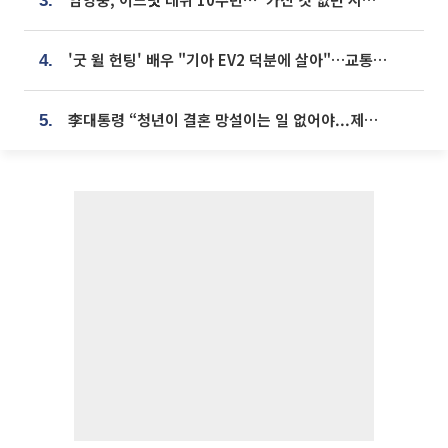
3.
'굿 윌 헌팅' 배우 "기아 EV2 덕분에 살아"…교통사고 후 안전성 극찬
4.
李대통령 “청년이 결혼 망설이는 일 없어야...제도상 불이익 조사”
5.