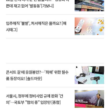
쁜데 재고 없어 ‘발동동’[가보니]
입추매직 '불발', 처서매직은 올까요? [해
시태그]
콘서트 갈 때 응원봉만?⋯'최애' 위한 필수
품 등장이오! [솔드아웃]
서울시, 정부에 정비사업 규제 완화 '건
의'⋯국토부 "협의 중" 입장만 [종합]