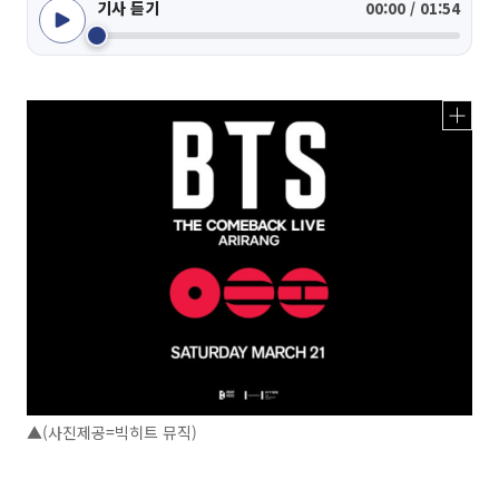
기사 듣기
00:00 / 01:54
▲(사진제공=빅히트 뮤직)