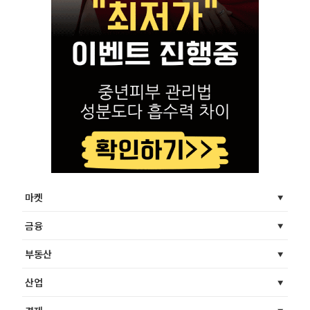
마켓
금융
부동산
산업