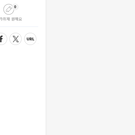
0
가취재 원해요