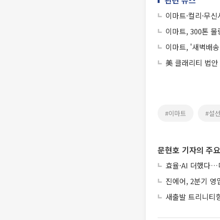
관련 뉴스
이마트·컬리·무신
이마트, 300톤 
이마트, '새벽배
美 클래리티 법안
#이마트
#설
문현호 기자의 주요
효율·AI 더했다…
진에어, 2분기 영
새출발 트리니티항