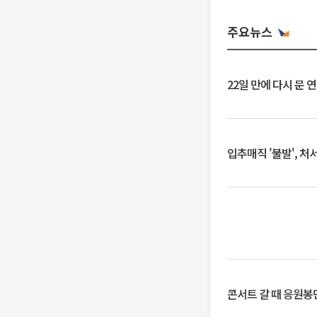
주요뉴스
22일 만에 다시 문 
입추매직 '불발', 처
콘서트 갈 때 응원봉만