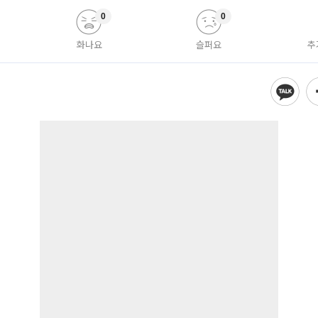
0
0
화나요
슬퍼요
추