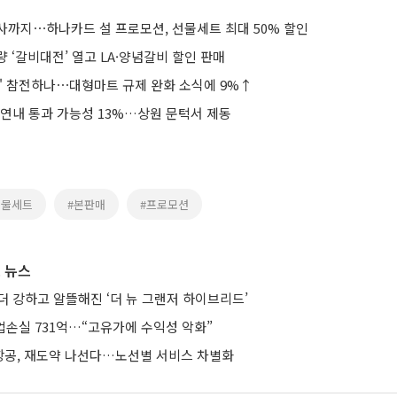
사까지⋯하나카드 설 프로모션, 선물세트 최대 50% 할인
물량 ‘갈비대전’ 열고 LA·양념갈비 할인 판매
송' 참전하나⋯대형마트 규제 완화 소식에 9%↑
 연내 통과 가능성 13%…상원 문턱서 제동
선물세트
#본판매
#프로모션
 뉴스
더 강하고 알뜰해진 ‘더 뉴 그랜저 하이브리드’
업손실 731억…“고유가에 수익성 악화”
공, 재도약 나선다…노선별 서비스 차별화