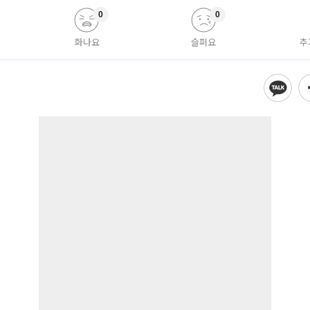
0
0
화나요
슬퍼요
추