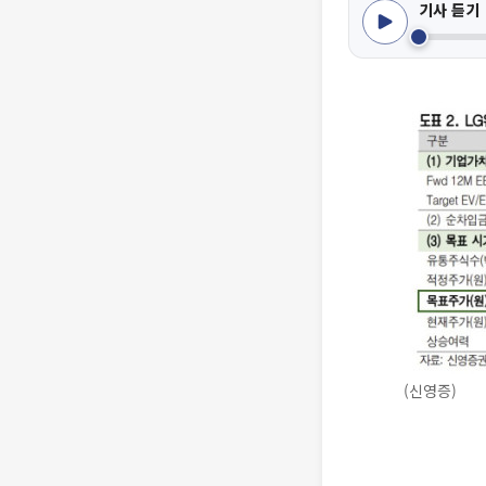
기사 듣기
(신영증)