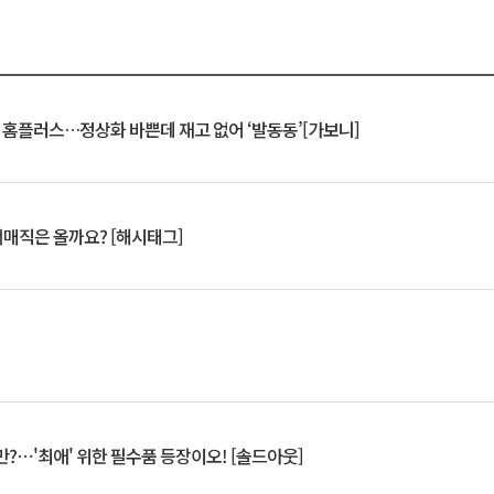
연 홈플러스…정상화 바쁜데 재고 없어 ‘발동동’[가보니]
서매직은 올까요? [해시태그]
?⋯'최애' 위한 필수품 등장이오! [솔드아웃]