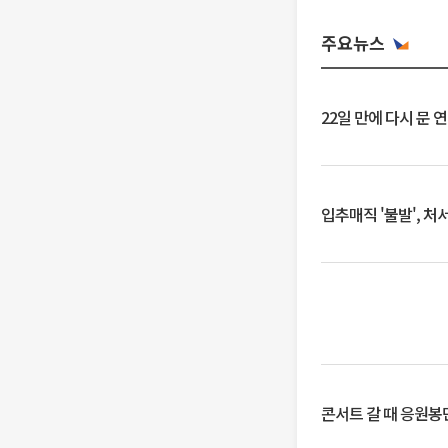
주요뉴스
22일 만에 다시 문 
입추매직 '불발', 처
콘서트 갈 때 응원봉만