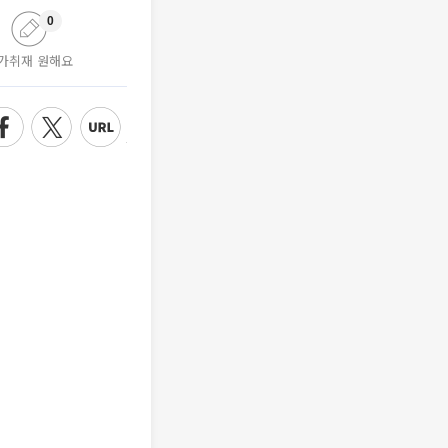
0
가취재 원해요