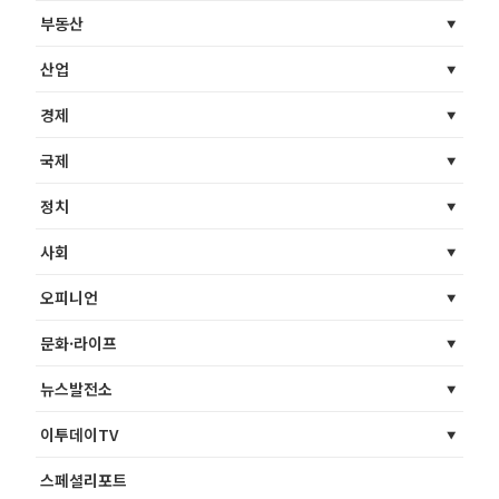
부동산
산업
경제
국제
정치
사회
오피니언
문화·라이프
뉴스발전소
이투데이TV
스페셜리포트