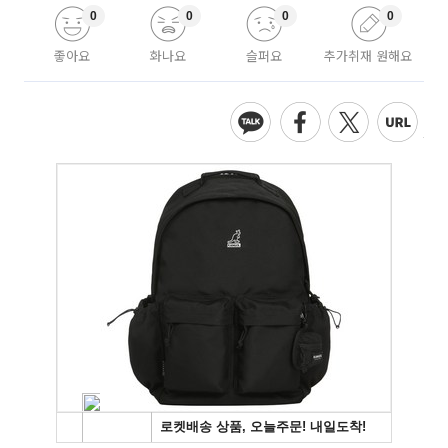
0
0
0
0
좋아요
화나요
슬퍼요
추가취재 원해요