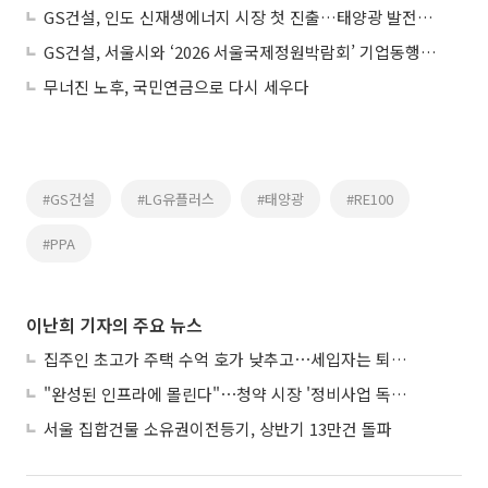
GS건설, 인도 신재생에너지 시장 첫 진출…태양광 발전단지 준공
GS건설, 서울시와 ‘2026 서울국제정원박람회’ 기업동행정원 조성 협약
무너진 노후, 국민연금으로 다시 세우다
#GS건설
#LG유플러스
#태양광
#RE100
#PPA
이난희 기자의 주요 뉴스
집주인 초고가 주택 수억 호가 낮추고⋯세입자는 퇴거 위기
"완성된 인프라에 몰린다"⋯청약 시장 '정비사업 독주' 42배 격차
서울 집합건물 소유권이전등기, 상반기 13만건 돌파