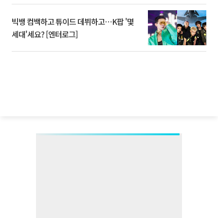
빅뱅 컴백하고 튜이드 데뷔하고⋯K팝 '몇
세대'세요? [엔터로그]