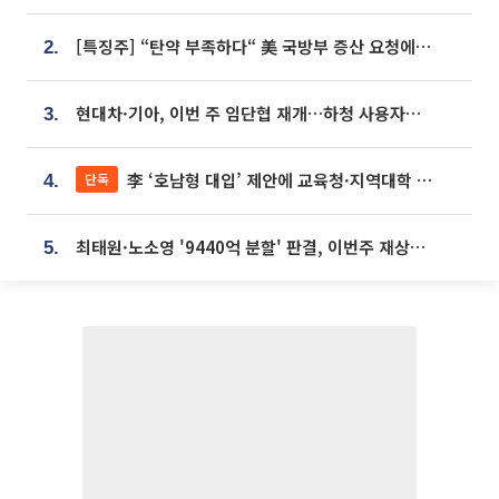
[특징주] “탄약 부족하다“ 美 국방부 증산 요청에⋯국내 방산주 급등세
2.
현대차·기아, 이번 주 임단협 재개…하청 사용자성 재심도 ‘변수’
3.
李 ‘호남형 대입’ 제안에 교육청·지역대학 서·논술형 입시 연계 '착수'
단독
4.
최태원·노소영 '9440억 분할' 판결, 이번주 재상고 여부 주목
5.