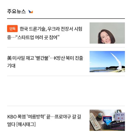
주요뉴스
한국 드론기술, 우크라 전장서 시험
단독
중…“스타트업 여러 곳 참여”
美 미사일 재고 ‘빨간불’…K방산 북미 진출
기대
KBO 폭염 '여름방학' 끝…프로야구 갈 길
멀다 [해시태그]