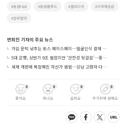
#동원F&B
#동원홈푸드
#샐러디아
#식자재공급
#업무협약
연희진 기자의 주요 뉴스
가입 문턱 낮추는 토스 페이스페이⋯얼굴인식 결제 확산 속도낸다
5대 은행, 상반기 9조 벌었지만 ‘건전성 뒷걸음’⋯중기대출 문턱 높아지나
세제 개편에 복잡해진 자산가 셈법⋯강남 고령자·다주택자 ‘자산재편 고심’
0
0
0
0
좋아요
화나요
슬퍼요
추가취재 원해요