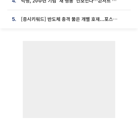
빅뱅, 20주년 기념 '새 뱅봉' 선보인다⋯콘서트 앞두고 팝업 개최
4.
[증시키워드] 반도체 충격 뚫은 개별 호재...포스코퓨처엠·에코프로·한화솔루션 '눈길'
5.