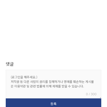
댓글
0 / 300