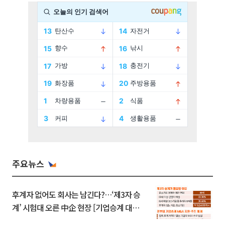
주요뉴스
후계자 없어도 회사는 남긴다?…‘제3자 승
계’ 시험대 오른 中企 현장 [기업승계 대전
환]