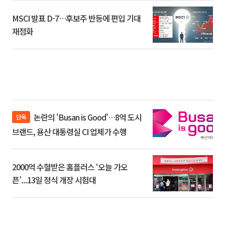
MSCI 발표 D-7…후보주 반등에 편입 기대
재점화
논란의 'Busan is Good'…8억 도시
단독
브랜드, 용산 대통령실 CI 업체가 수행
2000억 수혈받은 홈플러스 ‘오늘 가오
픈’...13일 정식 개장 시험대