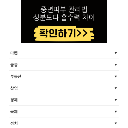
마켓
금융
부동산
산업
경제
국제
정치