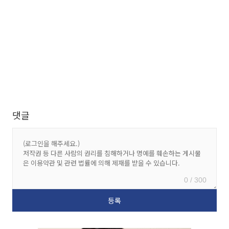
댓글
0 / 300