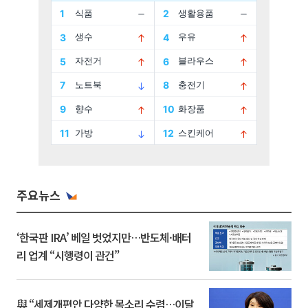
주요뉴스
‘한국판 IRA’ 베일 벗었지만…반도체·배터
리 업계 “시행령이 관건”
與 “세제개편안 다양한 목소리 수렴…이달