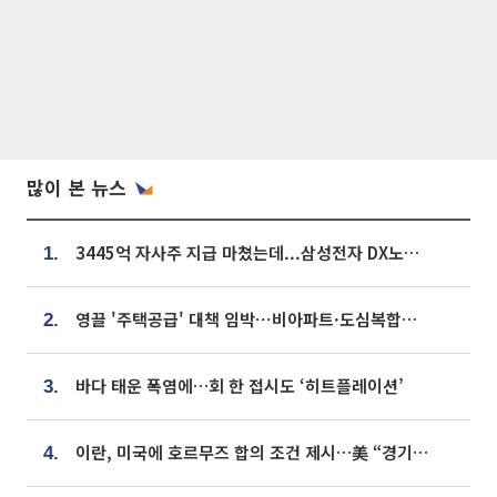
많이 본 뉴스
3445억 자사주 지급 마쳤는데...삼성전자 DX노조, 뒤늦은 '떼쓰기 집회'
1.
영끌 '주택공급' 대책 임박⋯비아파트·도심복합까지 총동원
2.
바다 태운 폭염에…회 한 접시도 ‘히트플레이션’
3.
이란, 미국에 호르무즈 합의 조건 제시…美 “경기 아직 안 끝나” [종합]
4.