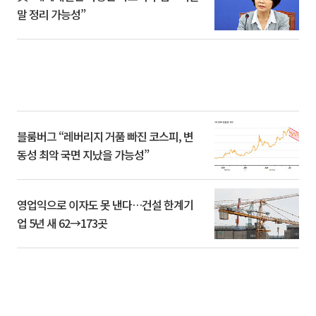
말 정리 가능성”
블룸버그 “레버리지 거품 빠진 코스피, 변
동성 최악 국면 지났을 가능성”
영업익으로 이자도 못 낸다…건설 한계기
업 5년 새 62→173곳