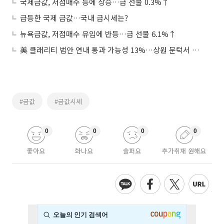
국제금값, 저점매수 등에 상승…금 선물 0.3%↑
급등한 국제 금값…국내 금시세는?
뉴욕금값, 저점매수 유입에 반등…금 선물 6.1%↑
美 클래리티 법안 연내 통과 가능성 13%…상원 문턱서 제동
#금값
#금값시세
0
0
0
0
좋아요
화나요
슬퍼요
추가취재 원해요