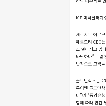
하락 매수세를 
ICE 미국달러지수는
세르지오 에르모티
에르모티 CEO는
소 멀어지고 있다
타당하다”고 말했
반적으로 고객들은
골드만삭스는 20
루이벤 골드만삭
다”며 “중앙은행
함에 따라 민간 