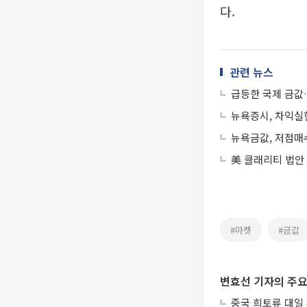
다.
관련 뉴스
급등한 국제 금값
뉴욕증시, 차익실
뉴욕금값, 저점매
美 클래리티 법안
#마켓
#금값
변효선 기자의 주요
중국 희토류 대일