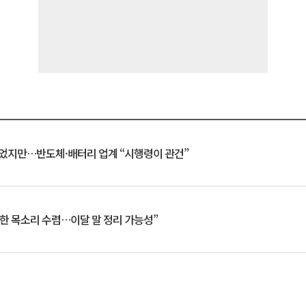
일 벗었지만…반도체·배터리 업계 “시행령이 관건”
한 목소리 수렴…이달 말 정리 가능성”