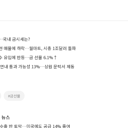
…국내 금시세는?
현 매물에 하락…월마트, 시총 1조달러 돌파
수 유입에 반등…금 선물 6.1%↑
 연내 통과 가능성 13%…상원 문턱서 제동
#금선물
 뉴스
 수출 반 토막…미국에도 공급 14% 줄여