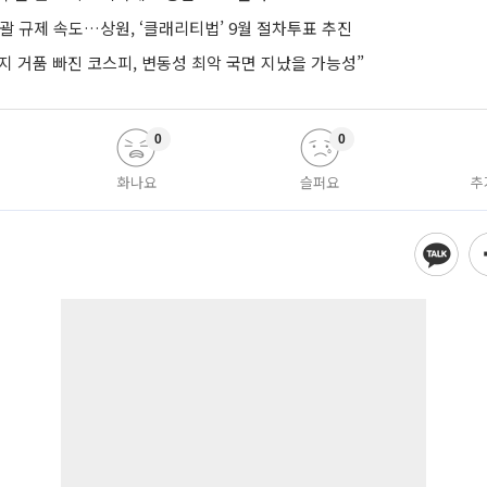
괄 규제 속도…상원, ‘클래리티법’ 9월 절차투표 추진
지 거품 빠진 코스피, 변동성 최악 국면 지났을 가능성”
0
0
화나요
슬퍼요
추