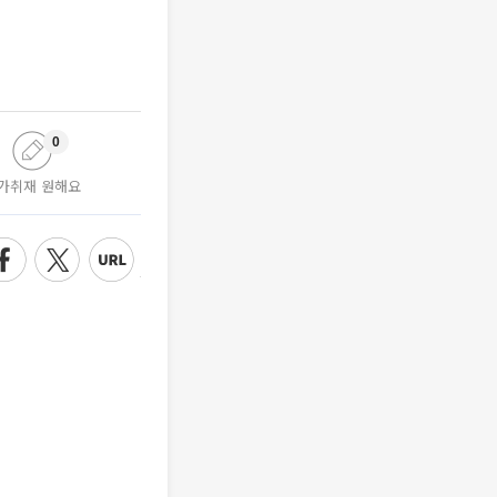
0
가취재 원해요