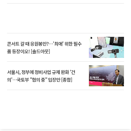
콘서트 갈 때 응원봉만?⋯'최애' 위한 필수
품 등장이오! [솔드아웃]
서울시, 정부에 정비사업 규제 완화 '건
의'⋯국토부 "협의 중" 입장만 [종합]