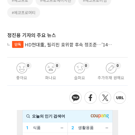
#에코프로
#에코프로에이치엔
#에코프로비엠
#에코프로머티
정진용 기자의 주요 뉴스
HD현대重, 필리핀 호위함 후속 정조준…‘14척+α’ 싹쓸이 노린다
단독
0
0
0
0
좋아요
화나요
슬퍼요
추가취재 원해요