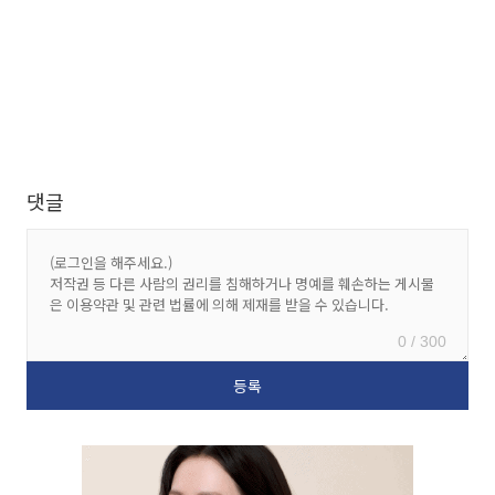
댓글
0 / 300