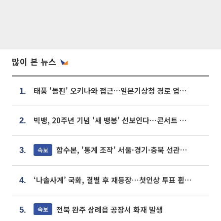
많이 본 뉴스
태풍 '돌핀' 오키나와 접근…일본기상청 경로 업데이트
1.
빅뱅, 20주년 기념 '새 뱅봉' 선보인다⋯콘서트 앞두고 팝업 개최
2.
합수본, '통계 조작' 서울·경기·충북 선관위 등 추가 압수수색
속보
3.
‘나솔사계’ 국화, 결별 후 재등장⋯첫인상 투표 휩쓸고 ‘인기녀’ 등극
4.
전북 완주 삼례읍 공장서 화재 발생
속보
5.