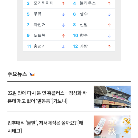
주요뉴스
22일 만에 다시 문 연 홈플러스…정상화 바
쁜데 재고 없어 ‘발동동’[가보니]
입추매직 '불발', 처서매직은 올까요? [해
시태그]