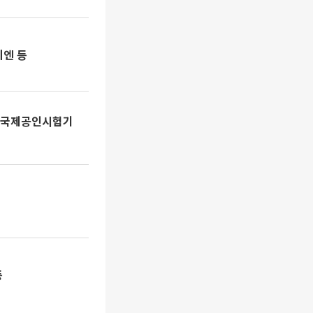
엔 등
보…국제공인시험기
지
등