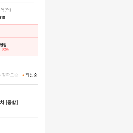
액(억)
919
. 엔켐
8.62%
정확도순
최신순
차 [종합]