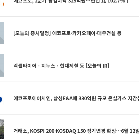
에코프로, 2분기 영업이익 329억원…전년 比 102.7%↑
[오늘의 증시일정] 에코프로·카카오페이·대우건설 등
넥센타이어ㆍ지누스ㆍ현대제철 등 [오늘의 IR]
에코프로에이치엔, 삼성E&A에 330억원 규모 온실가스 저감
거래소, KOSPI 200·KOSDAQ 150 정기변경 확정…6월 12