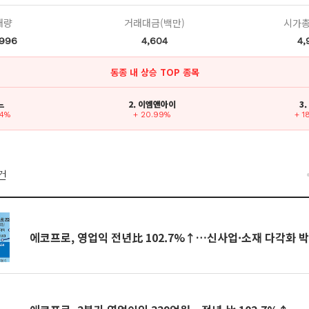
래량
거래대금(백만)
시가총
,996
4,604
4,
동종 내 상승 TOP 종목
느
2. 이엠앤아이
3
84%
+ 20.99%
+ 1
건
에코프로, 영업익 전년比 102.7%↑…신사업·소재 다각화 박