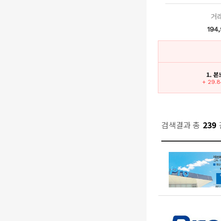
거
194
1. 본
+ 29.
검색결과 총
239