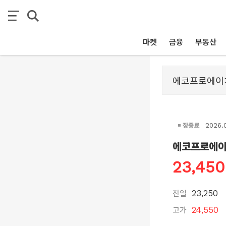
마켓
금융
부동산
장종료
2026.
에코프로에
23,450
전일
23,250
고가
24,550