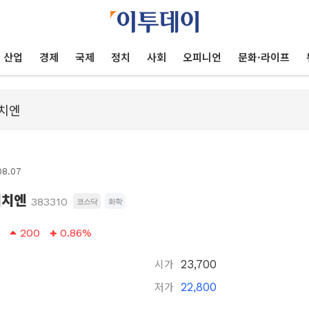
산업
경제
국제
정치
사회
오피니언
문화·라이프
08.07
이치엔
383310
코스닥
화학
200
0.86%
시가
23,700
저가
22,800