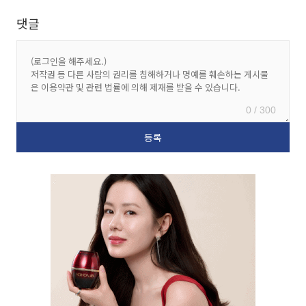
댓글
0 / 300