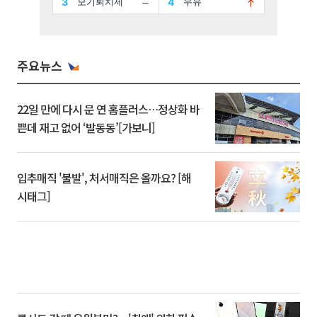
주요뉴스
22일 만에 다시 문 연 홈플러스…정상화 바
쁜데 재고 없어 ‘발동동’[가보니]
입추매직 '불발', 처서매직은 올까요? [해
시태그]