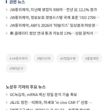
관련 뉴스
JW중외제약, 지난해 영업익 936억…전년 比 12.1% 증가
JW중외제약, 정보보호 경영시스템 국제 표준 ‘ISO 27001’ 재인증 획득
JW중외제약, ABFS 2026서 ‘타발리스’ 임상결과·처방경험 공유
美 클래리티 법안 연내 통과 가능성 13%…상원 문턱서 제동
#JW중외제약
#헴리브라
#A형혈우병
#출혈예방
#메타분석
노상우 기자의 주요 뉴스
GC녹십자, mRNA 백신 정밀 분석 기술 확보
J&J도 참전…빅파마, 차세대 ‘in vivo CAR-T’ 선점 경쟁 본격화