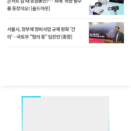
콘서트 갈 때 응원봉만?⋯'최애' 위한 필수
품 등장이오! [솔드아웃]
서울시, 정부에 정비사업 규제 완화 '건
의'⋯국토부 "협의 중" 입장만 [종합]