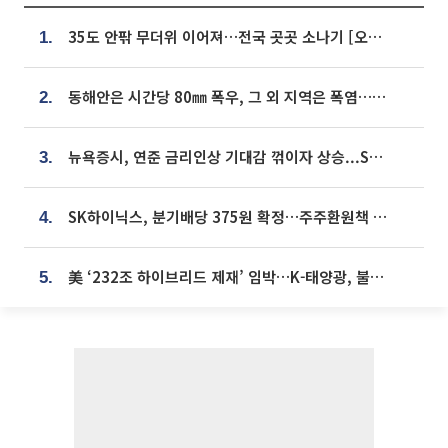
35도 안팎 무더위 이어져…전국 곳곳 소나기 [오늘 날씨]
1.
동해안은 시간당 80㎜ 폭우, 그 외 지역은 폭염…‘극과 극 날씨’
2.
뉴욕증시, 연준 금리인상 기대감 꺾이자 상승...S&P500 사상 최고치 [종합]
3.
SK하이닉스, 분기배당 375원 확정…주주환원책 9월로 앞당겨 발표
4.
美 ‘232조 하이브리드 제재’ 임박…K-태양광, 불확실성 털고 날개 다나
5.