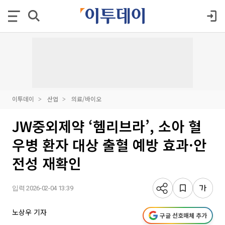
이투데이
산업
의료/바이오
JW중외제약 ‘헴리브라’, 소아 혈
우병 환자 대상 출혈 예방 효과·안
전성 재확인
입력 2026-02-04 13:39
노상우 기자
구글 선호매체 추가