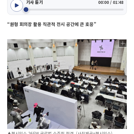
기사 듣기
00:00 / 01:48
“원형 회의장 활용 직관적 전시 공간에 큰 호응”
▲젝시믹스 26FW 글로벌 수주회 전경. (사진제공=젝시믹스)