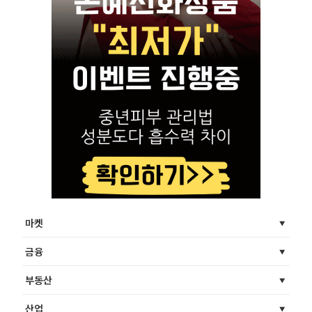
마켓
금융
부동산
산업