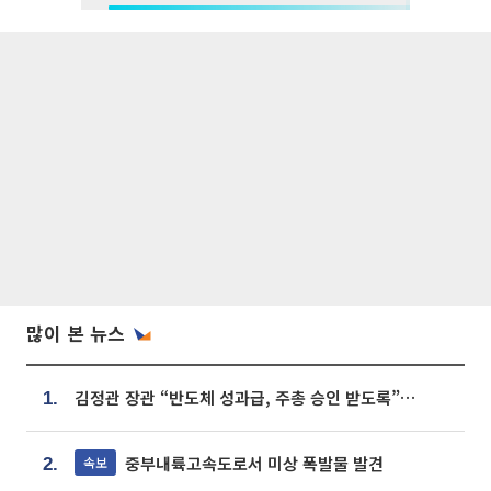
많이 본 뉴스
김정관 장관 “반도체 성과급, 주총 승인 받도록”…상법·자본시장법 개정 시사
1.
중부내륙고속도로서 미상 폭발물 발견
속보
2.