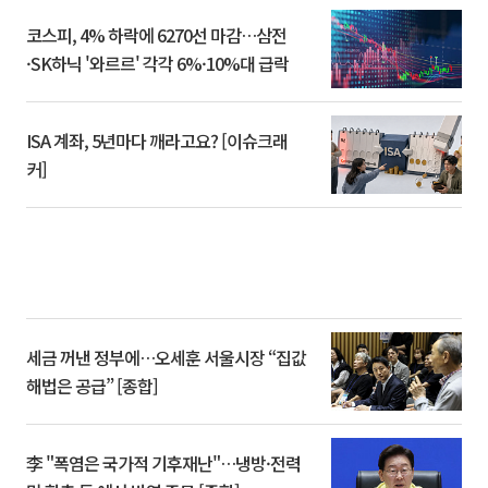
코스피, 4% 하락에 6270선 마감…삼전
·SK하닉 '와르르' 각각 6%·10%대 급락
ISA 계좌, 5년마다 깨라고요? [이슈크래
커]
세금 꺼낸 정부에…오세훈 서울시장 “집값
해법은 공급” [종합]
李 "폭염은 국가적 기후재난"…냉방·전력