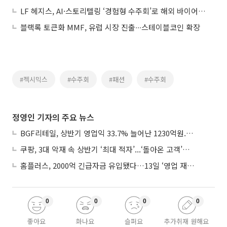
LF 헤지스, AI·스토리텔링 ‘경험형 수주회’로 해외 바이어 사로잡다
블랙록 토큰화 MMF, 유럽 시장 진출∙∙∙스테이블코인 확장
#젝시믹스
#수주회
#패션
#수주회
정영인 기자의 주요 뉴스
BGF리테일, 상반기 영업익 33.7% 늘어난 1230억원...2분기 영업익 22.3%↑
쿠팡, 3대 악재 속 상반기 ‘최대 적자’...‘돌아온 고객’에 수익성 반등 주목
홈플러스, 2000억 긴급자금 유입됐다…13일 ‘영업 재개’
0
0
0
0
좋아요
화나요
슬퍼요
추가취재 원해요