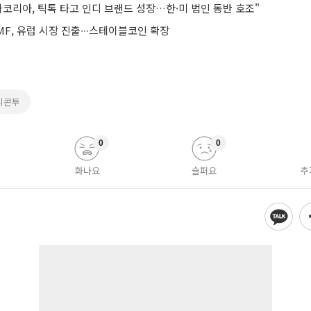
코리아, 틱톡 타고 인디 브랜드 성장…한·미 법인 동반 호조"
F, 유럽 시장 진출∙∙∙스테이블코인 확장
리콘투
0
0
화나요
슬퍼요
추