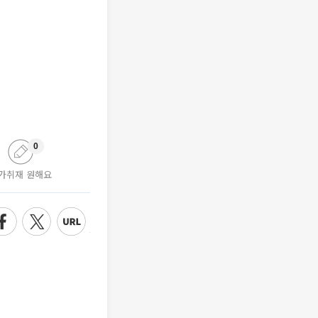
0
가취재 원해요