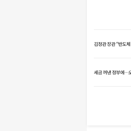
김정관 장관 “반도체
세금 꺼낸 정부에…오