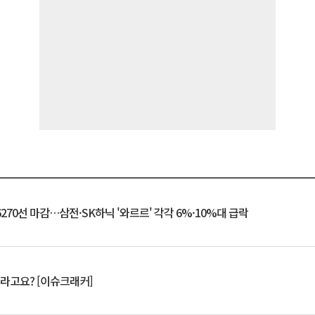
6270선 마감…삼전·SK하닉 '와르르' 각각 6%·10%대 급락
 깨라고요? [이슈크래커]