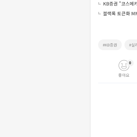
KB증권 "코스메카
블랙록 토큰화 MM
#KB증권
#실
0
좋아요