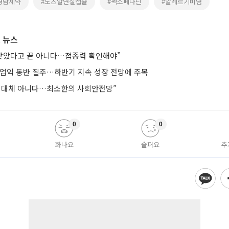
경남제약
#노즈알연질캡슐
#펙소페나딘
#알레르기비염
 뉴스
 맞았다고 끝 아니다…접종력 확인해야”
영업익 동반 질주…하반기 지속 성장 전망에 주목
 대체 아니다…최소한의 사회안전망”
0
0
화나요
슬퍼요
추