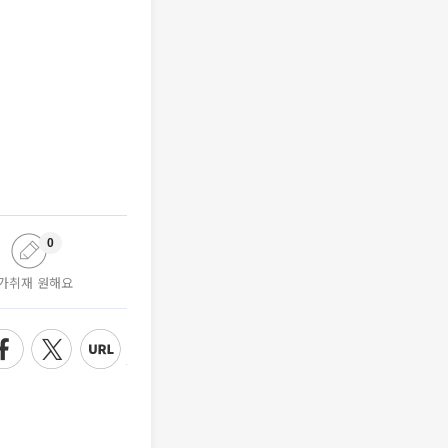
0
가취재 원해요