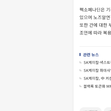
펙소페나딘은 기존
있으며 노즈알연
또한 간에 대한 
조언에 따라 복용
관련 뉴스
SK케미칼·넥스트
SK케미칼 파마사
SK케미칼, 中 
블랙록 토큰화 MM