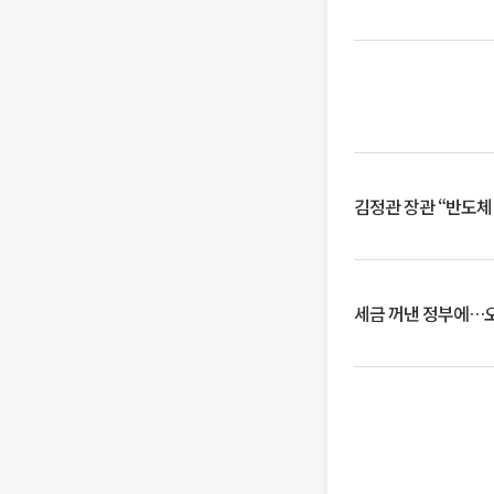
김정관 장관 “반도체
세금 꺼낸 정부에…오