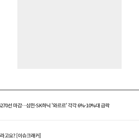
6270선 마감…삼전·SK하닉 '와르르' 각각 6%·10%대 급락
 깨라고요? [이슈크래커]