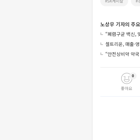
#SK케미칼
#
노상우 기자의 주요
“폐렴구균 백신,
셀트리온, 매출·
“안전상비약 약국
0
좋아요