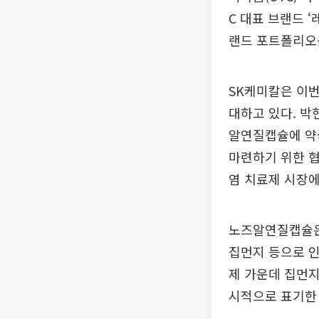
C 대표 브랜드 
랜드 포트폴리오
SK케미칼은 이번
대하고 있다. 박
알연질캡슐에 약
마련하기 위한 
염 치료제 시장에
노즈알연질캡슐은 
집먼지 등으로 인
제 가운데 집먼지
시적으로 표기한