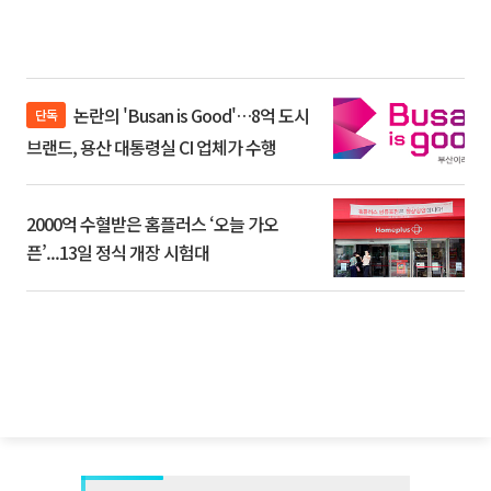
논란의 'Busan is Good'…8억 도시
단독
브랜드, 용산 대통령실 CI 업체가 수행
2000억 수혈받은 홈플러스 ‘오늘 가오
픈’...13일 정식 개장 시험대