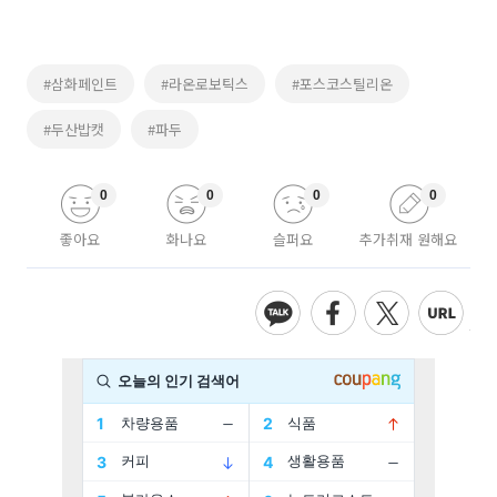
#삼화페인트
#라온로보틱스
#포스코스틸리온
#두산밥캣
#파두
0
0
0
0
좋아요
화나요
슬퍼요
추가취재 원해요