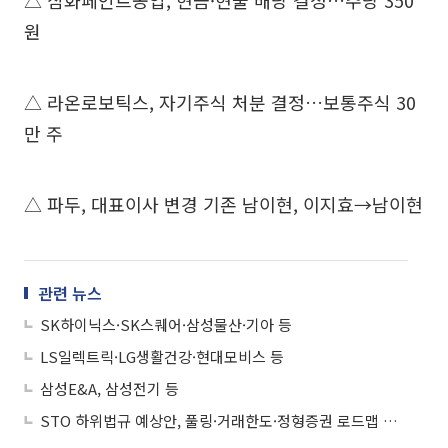
△ 삼화페인트공업, 현금·현물 배당 결정…주당 350
원
△ 라온로보틱스, 자기주식 처분 결정…보통주식 30
만 주
△ 파두, 대표이사 변경 기존 남이현, 이지효→남이현
관련 뉴스
SK하이닉스·SK스퀘어·삼성물산·기아 등
LS일렉트릭·LG생활건강·현대모비스 등
삼성E&A, 삼성전기 등
STO 하위법규 예상안, 풀링·거래한도·정형증권 로드맵 제시