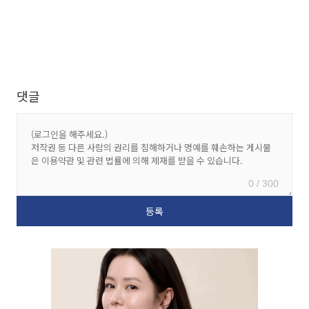
댓글
0 / 300