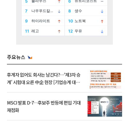
주요뉴스
후계자 없어도 회사는 남긴다?…‘제3자 승
계’ 시험대 오른 中企 현장 [기업승계 대전
환]
MSCI 발표 D-7…후보주 반등에 편입 기대
재점화