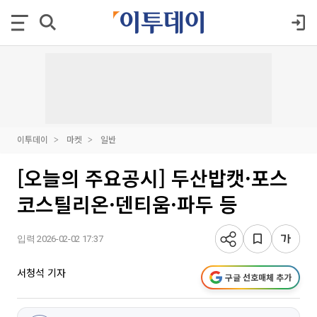
이투데이
마켓
일반
[오늘의 주요공시] 두산밥캣·포스
코스틸리온·덴티움·파두 등
입력 2026-02-02 17:37
서청석 기자
구글 선호매체 추가