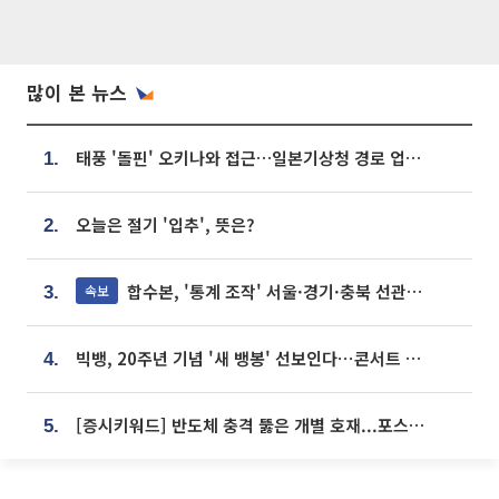
많이 본 뉴스
태풍 '돌핀' 오키나와 접근…일본기상청 경로 업데이트
1.
오늘은 절기 '입추', 뜻은?
2.
합수본, '통계 조작' 서울·경기·충북 선관위 등 추가 압수수색
속보
3.
빅뱅, 20주년 기념 '새 뱅봉' 선보인다⋯콘서트 앞두고 팝업 개최
4.
[증시키워드] 반도체 충격 뚫은 개별 호재...포스코퓨처엠·에코프로·한화솔루션 '눈길'
5.