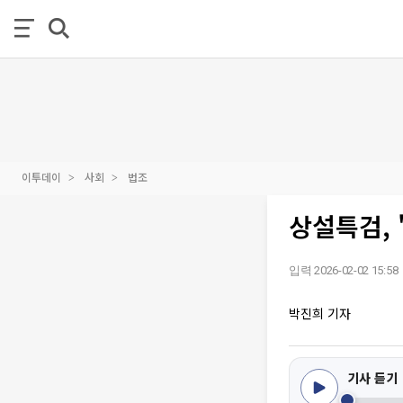
이투데이
사회
법조
상설특검, 
입력 2026-02-02 15:58
박진희 기자
기사 듣기