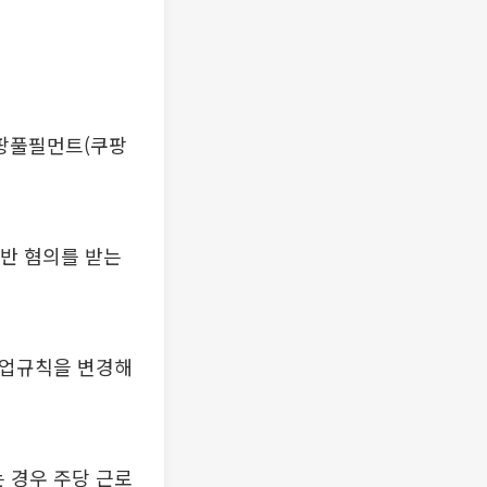
팡풀필먼트(쿠팡
위반 혐의를 받는
 취업규칙을 변경해
는 경우 주당 근로