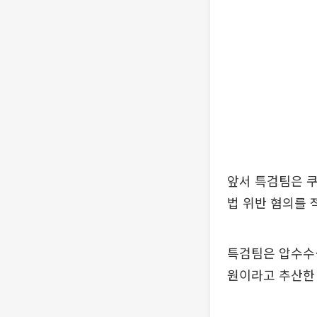
앞서 특검팀은 쿠
법 위반 혐의를 
특검팀은 압수수색
원이라고 추산한