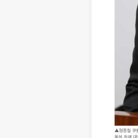
▲정종철 쿠팡
동부 등에 대