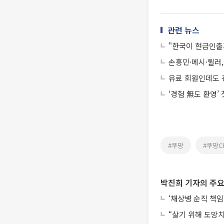
관련 뉴스
"한국이 현금인출기냐
손흥민·메시·뮐러,
유료 회원인데도 
‘경험 無도 환영’
#쿠팡
#쿠팡C
박진희 기자의 주요
‘채상병 순직 책임
“살기 위해 도망