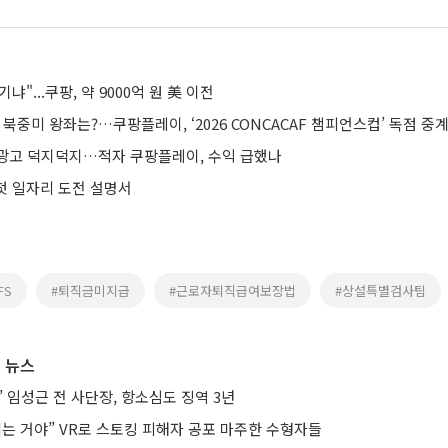
"...쿠팡, 약 9000억 원 美 이전
 북중미 왕좌는?…쿠팡플레이, ‘2026 CONCACAF 챔피언스컵’ 독점 중
광고 덕지덕지…적자 쿠팡플레이, 수익 급했나
 첫 일자리 도전 설명서
FS
#퇴직금미지급
#근로자퇴직급여보장법
#상설특별검사팀
 뉴스
’ 임성근 전 사단장, 항소심도 징역 3년
치는 거야” VR로 스토킹 피해자 공포 마주한 수형자들