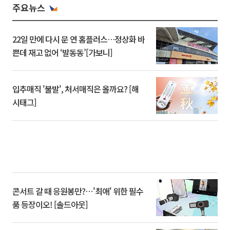
주요뉴스
22일 만에 다시 문 연 홈플러스…정상화 바
쁜데 재고 없어 ‘발동동’[가보니]
입추매직 '불발', 처서매직은 올까요? [해
시태그]
콘서트 갈 때 응원봉만?⋯'최애' 위한 필수
품 등장이오! [솔드아웃]