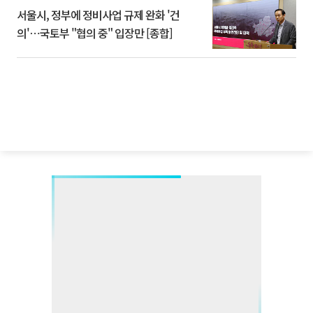
서울시, 정부에 정비사업 규제 완화 '건
의'⋯국토부 "협의 중" 입장만 [종합]