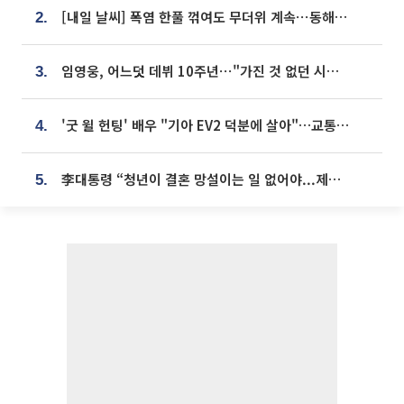
[내일 날씨] 폭염 한풀 꺾여도 무더위 계속⋯동해안 이틀 연속 비
2.
임영웅, 어느덧 데뷔 10주년⋯"가진 것 없던 시절, 내 앞엔 20명의 팬뿐"
3.
'굿 윌 헌팅' 배우 "기아 EV2 덕분에 살아"…교통사고 후 안전성 극찬
4.
李대통령 “청년이 결혼 망설이는 일 없어야...제도상 불이익 조사”
5.