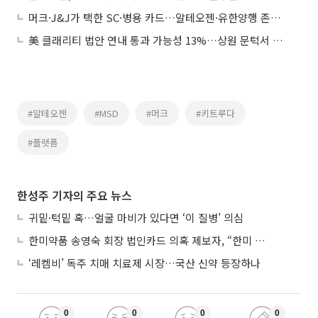
머크·J&J가 택한 SC·병용 카드…알테오젠·유한양행 존재감 커진다
美 클래리티 법안 연내 통과 가능성 13%…상원 문턱서 제동
#알테오젠
#MSD
#머크
#키트루다
#플랫폼
한성주 기자의 주요 뉴스
귀밑·턱밑 혹…얼굴 마비가 있다면 ‘이 질병’ 의심
한미약품 송영숙 회장 법인카드 의혹 제보자, “한미 잘 되기 바라는 마음”
‘레켐비’ 독주 치매 치료제 시장…국산 신약 등장하나
0
0
0
0