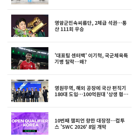
영암군민속씨름단, 2체급 석권…통
산 111회 우승
'대표팀 센터백' 이기혁, 국군체육특
기병 탈락⋯왜?
영원무역, 해외 공장에 국산 편직기
180대 도입…100억원대 ‘상생 협
력’
10번째 챔피언 향한 대장정⋯컴투
스 'SWC 2026' 8일 개막