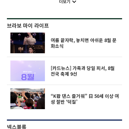
더보기
브라보 마이 라이프
여름 끝자락, 놓치면 아쉬운 8월 문
화소식
[카드뉴스] 가족과 당일 피서, 8월
전국 축제 9선
“K팝 댄스 즐거워” 日 50세 이상 여
성 절반 ‘덕질’
넥스블록