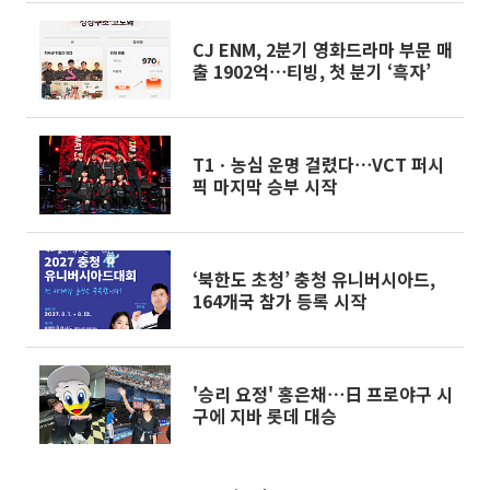
CJ ENM, 2분기 영화드라마 부문 매
출 1902억⋯티빙, 첫 분기 ‘흑자’
T1ㆍ농심 운명 걸렸다⋯VCT 퍼시
픽 마지막 승부 시작
‘북한도 초청’ 충청 유니버시아드,
164개국 참가 등록 시작
'승리 요정' 홍은채⋯日 프로야구 시
구에 지바 롯데 대승