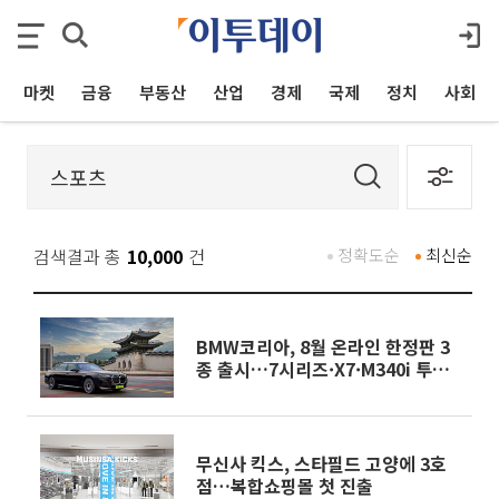
마켓
금융
부동산
산업
경제
국제
정치
사회
검색결과 총
10,000
건
정확도순
최신순
BMW코리아, 8월 온라인 한정판 3
종 출시…7시리즈·X7·M340i 투어
링
무신사 킥스, 스타필드 고양에 3호
점…복합쇼핑몰 첫 진출