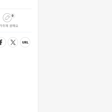
0
가취재 원해요