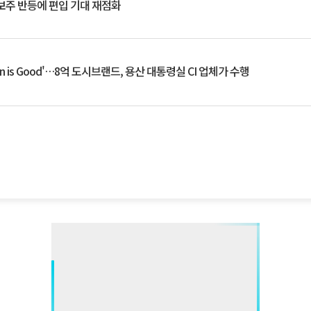
후보주 반등에 편입 기대 재점화
an is Good'…8억 도시브랜드, 용산 대통령실 CI 업체가 수행