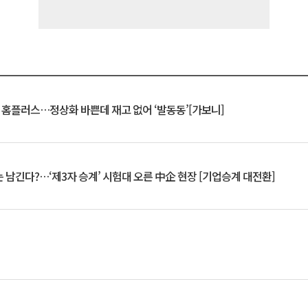
연 홈플러스…정상화 바쁜데 재고 없어 ‘발동동’[가보니]
 남긴다?…‘제3자 승계’ 시험대 오른 中企 현장 [기업승계 대전환]