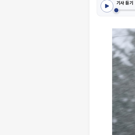
기사 듣기