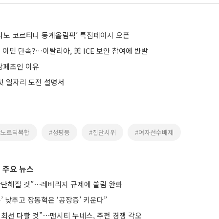
 밀라노 코르티나 동계올림픽’ 특집페이지 오픈
이민 단속?…이탈리아, 美 ICE 보안 참여에 반발
담페초인 이유
 첫 일자리 도전 설명서
#노르딕복합
#성평등
#집단시위
#여자선수배제
 주요 뉴스
단단해질 것”⋯레버리지 규제에 쏠림 완화
’ 낮추고 장동혁은 ‘공장증’ 키운다”
 최선 다할 것”⋯맨시티 누네스, 주전 경쟁 각오