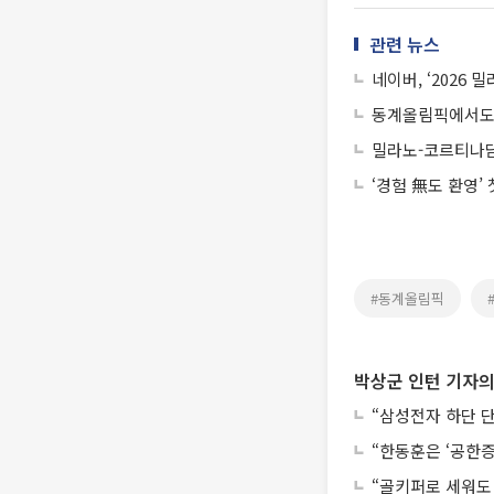
관련 뉴스
네이버, ‘2026
동계올림픽에서도 
밀라노-코르티나
‘경험 無도 환영’
#동계올림픽
박상군 인턴 기자의
“삼성전자 하단 
“한동훈은 ‘공한증
“골키퍼로 세워도