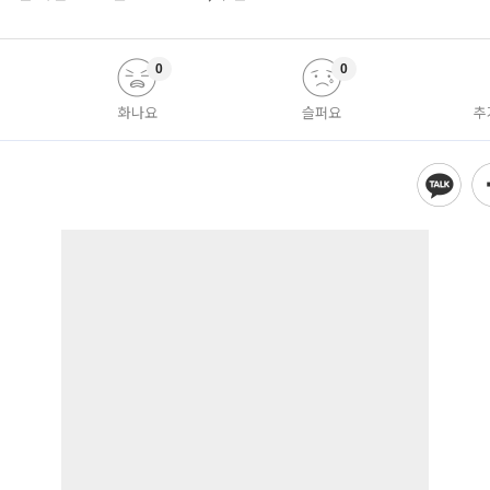
0
0
화나요
슬퍼요
추