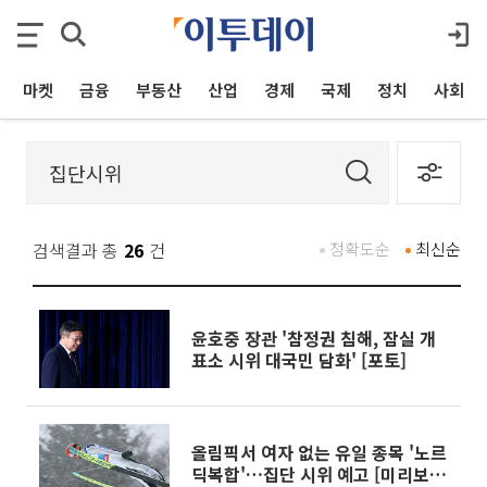
마켓
금융
부동산
산업
경제
국제
정치
사회
검색결과 총
26
건
정확도순
최신순
윤호중 장관 '참정권 침해, 잠실 개
표소 시위 대국민 담화' [포토]
올림픽서 여자 없는 유일 종목 '노르
딕복합'…집단 시위 예고 [미리보는