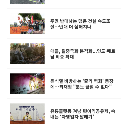
2026 동계올림픽]
주민 반대하는 댐은 건설 속도조
절…반대 더 심해지나
애플, 탈중국화 본격화...인도·베트
남 비중 확대
윤석열 비방하는 '쥴리 벽화' 등장
에…최재형 "분노 금할 수 없다"
유통플랫폼 겨냥 與이익공유제, 속
내는 ‘자영업자 달래기’