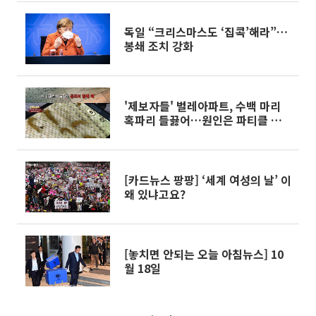
독일 “크리스마스도 ‘집콕’해라”…
봉쇄 조치 강화
'제보자들' 벌레아파트, 수백 마리
혹파리 들끓어…원인은 파티클 보드
오염 때문?
[카드뉴스 팡팡] ‘세계 여성의 날’ 이
왜 있냐고요?
[놓치면 안되는 오늘 아침뉴스] 10
월 18일