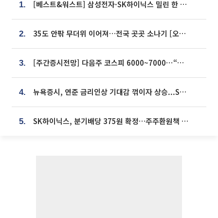
[베스트&워스트] 삼성전자·SK하이닉스 밀린 한 주…상상인증권은 85% 급등
1.
35도 안팎 무더위 이어져…전국 곳곳 소나기 [오늘 날씨]
2.
[주간증시전망] 다음주 코스피 6000~7000⋯“外人 수급은 정책이 변수”
3.
뉴욕증시, 연준 금리인상 기대감 꺾이자 상승...S&P500 사상 최고치 [종합]
4.
SK하이닉스, 분기배당 375원 확정…주주환원책 9월로 앞당겨 발표
5.