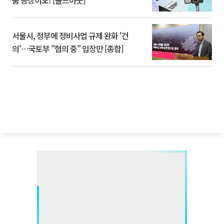
서울시, 정부에 정비사업 규제 완화 '건
의'⋯국토부 "협의 중" 입장만 [종합]