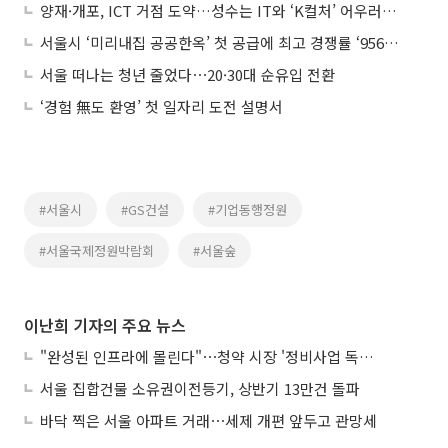
양재·개포, ICT 거점 도약…성수는 IT와 ‘K컬처’ 어우러진 허브로
서울시 ‘미리내집 공공한옥’ 첫 공급에 최고 경쟁률 ‘956대 1’
서울 떠나는 청년 줄었다⋯20·30대 순유입 전환
‘경험 無도 환영’ 첫 일자리 도전 설명서
#서울시
#GS건설
#기업동행정원
#서울국제정원박람회
#서울숲
이난희 기자의 주요 뉴스
"완성된 인프라에 몰린다"⋯청약 시장 '정비사업 독주' 42배 격차
서울 집합건물 소유권이전등기, 상반기 13만건 돌파
바닥 찍은 서울 아파트 거래⋯세제 개편 앞두고 관망세