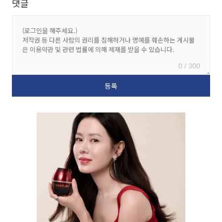
댓글
0 / 300