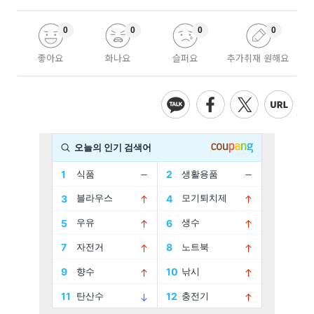
0
0
0
0
좋아요
화나요
슬퍼요
추가취재 원해요