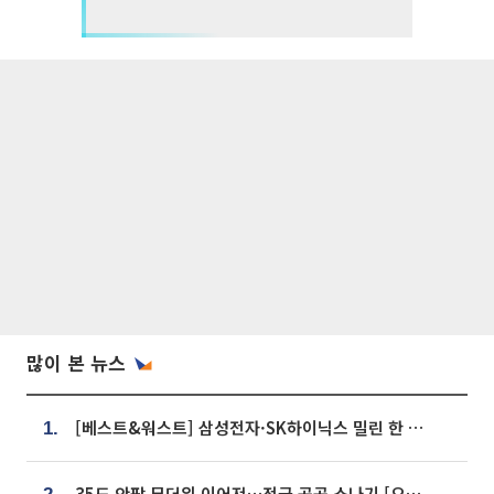
많이 본 뉴스
[베스트&워스트] 삼성전자·SK하이닉스 밀린 한 주…상상인증권은 85% 급등
1.
35도 안팎 무더위 이어져…전국 곳곳 소나기 [오늘 날씨]