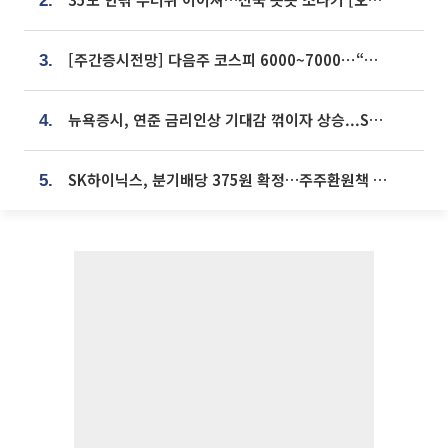
2.
[주간증시전망] 다음주 코스피 6000~7000⋯“外人 수급은 정책이 변수”
3.
뉴욕증시, 연준 금리인상 기대감 꺾이자 상승...S&P500 사상 최고치 [종합]
4.
SK하이닉스, 분기배당 375원 확정…주주환원책 9월로 앞당겨 발표
5.