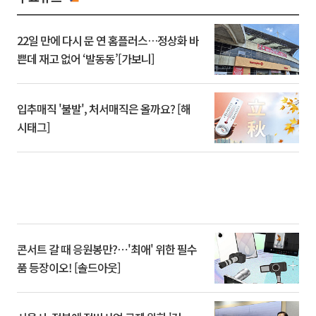
22일 만에 다시 문 연 홈플러스…정상화 바
쁜데 재고 없어 ‘발동동’[가보니]
입추매직 '불발', 처서매직은 올까요? [해
시태그]
콘서트 갈 때 응원봉만?⋯'최애' 위한 필수
품 등장이오! [솔드아웃]