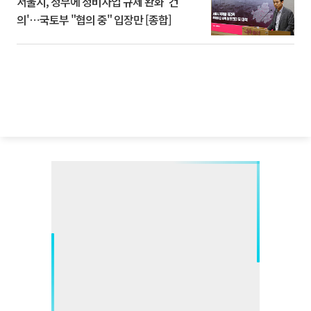
서울시, 정부에 정비사업 규제 완화 '건
의'⋯국토부 "협의 중" 입장만 [종합]