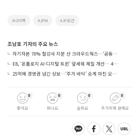
#나이벡
#JPM
#JP모건
조남호 기자의 주요 뉴스
자기자본 70% 철강사 지분 산 크라우드웍스…‘공동경영’으로 AI 시너지 낼까
E8, ‘온톨로지 AI·디지털 트윈’ 앞세워 체질 개선… 4분기 흑자전환 총력
25억에 경영권 넘긴 상보…‘주가 바닥’ 승계 마친 오너 2세, 주가 부양 나설까
0
0
0
0
좋아요
화나요
슬퍼요
추가취재 원해요