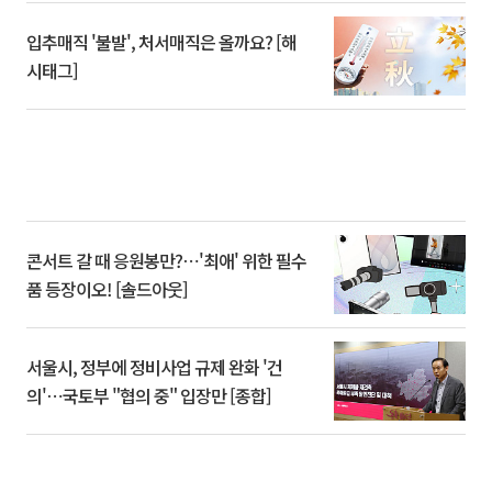
입추매직 '불발', 처서매직은 올까요? [해
시태그]
콘서트 갈 때 응원봉만?⋯'최애' 위한 필수
품 등장이오! [솔드아웃]
서울시, 정부에 정비사업 규제 완화 '건
의'⋯국토부 "협의 중" 입장만 [종합]