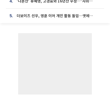
'나혼산' 류혜영, 고경표와 16년산 우정…"자취방서 부모님과 마주쳐"
4.
더보이즈 선우, 영훈 이어 개인 활동 돌입⋯앳에어리어와 전속계약
5.