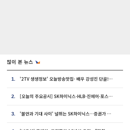
많이 본 뉴스
'2TV 생생정보' 오늘방송맛집- 배우 강성진 단골! 쌀국수ㆍ푸팟퐁 커리 맛집 '블○○○'
1.
[오늘의 주요공시] SK하이닉스·HLB·진에어·포스코홀딩스·네이버·대우건설 등
2.
'불안과 기대 사이' 널뛰는 SK하이닉스…증권가 "HBM4·LTA 기반 펀터멘털 견고"
3.