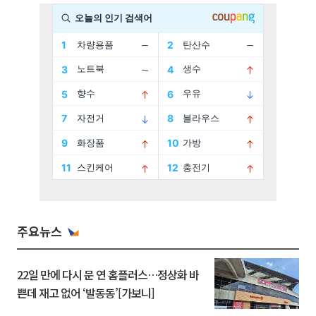
주요뉴스
22일 만에 다시 문 연 홈플러스…정상화 바
쁜데 재고 없어 ‘발동동’[가보니]