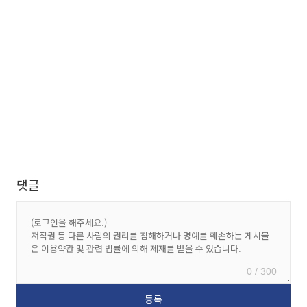
댓글
0 / 300