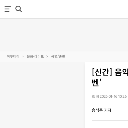
이투데이
문화·라이프
공연/출판
[신간] 음
벤’
입력 2026-01-16 10:26
송석주 기자