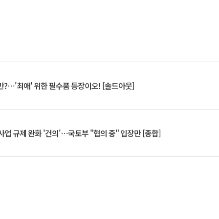
?⋯'최애' 위한 필수품 등장이오! [솔드아웃]
업 규제 완화 '건의'⋯국토부 "협의 중" 입장만 [종합]