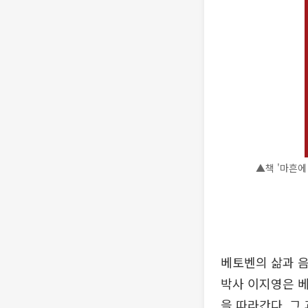
▲책 '마흔에
베토벤의 삶과 음
박사 이지영은 베
을 따라간다. 그