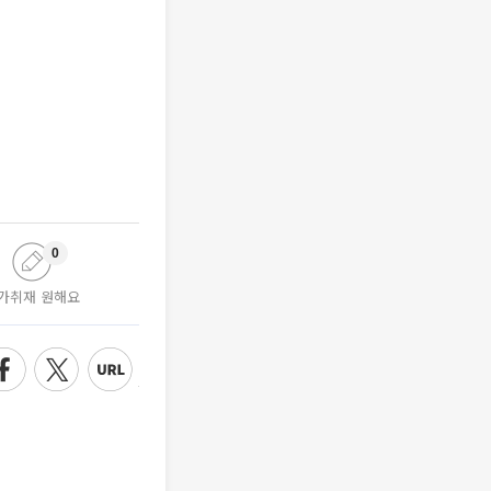
0
가취재 원해요