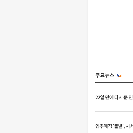
주요뉴스
22일 만에 다시 문 
입추매직 '불발', 처