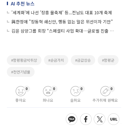
AI 추천 뉴스
'세계화'에 나선 '장흥 물축제' 등...전남도 대표 10개 축제
與한정애 "장동혁 쇄신안, 행동 없는 말은 위선이자 기만"
김윤 삼양그룹 회장 “스페셜티 사업 확대⋯글로벌 진출 속도 낼 것”
#함평황금박쥐상
#순금가치
#금값상승
#함평군
#천연기념물
0
0
0
0
좋아요
화나요
슬퍼요
추가취재 원해요