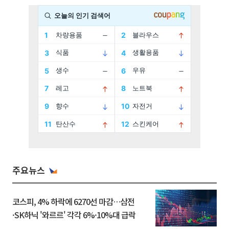
주요뉴스
코스피, 4% 하락에 6270선 마감…삼전
·SK하닉 '와르르' 각각 6%·10%대 급락