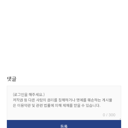
댓글
0 / 300