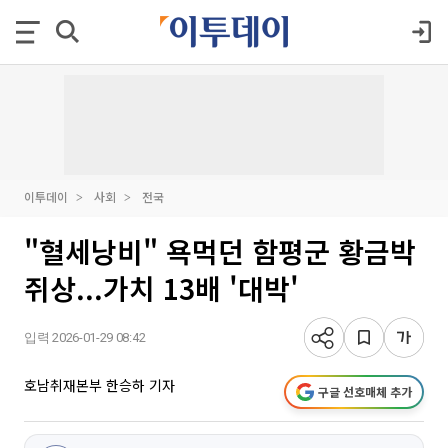
이투데이
사회
전국
"혈세낭비" 욕먹던 함평군 황금박
쥐상...가치 13배 '대박'
입력 2026-01-29 08:42
호남취재본부 한승하 기자
구글 선호매체 추가