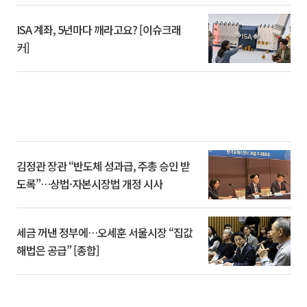
ISA 계좌, 5년마다 깨라고요? [이슈크래
커]
김정관 장관 “반도체 성과급, 주총 승인 받
도록”…상법·자본시장법 개정 시사
세금 꺼낸 정부에…오세훈 서울시장 “집값
해법은 공급” [종합]