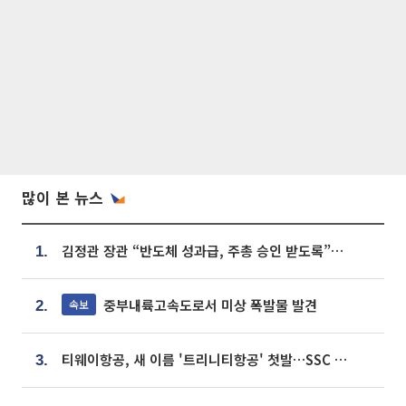
많이 본 뉴스
김정관 장관 “반도체 성과급, 주총 승인 받도록”…상법·자본시장법 개정 시사
1.
중부내륙고속도로서 미상 폭발물 발견
속보
2.
티웨이항공, 새 이름 '트리니티항공' 첫발…SSC 전략 본격화
3.