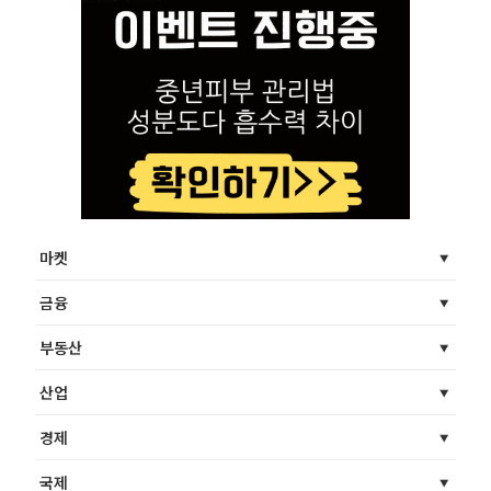
마켓
금융
부동산
산업
경제
국제