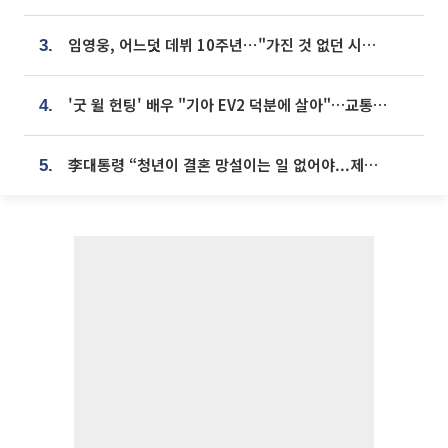
임영웅, 어느덧 데뷔 10주년⋯"가진 것 없던 시절, 내 앞엔 20명의 팬뿐"
3.
'굿 윌 헌팅' 배우 "기아 EV2 덕분에 살아"…교통사고 후 안전성 극찬
4.
李대통령 “청년이 결혼 망설이는 일 없어야...제도상 불이익 조사”
5.