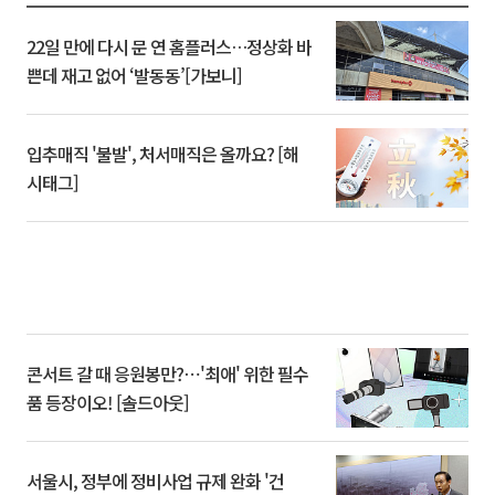
22일 만에 다시 문 연 홈플러스…정상화 바
쁜데 재고 없어 ‘발동동’[가보니]
입추매직 '불발', 처서매직은 올까요? [해
시태그]
콘서트 갈 때 응원봉만?⋯'최애' 위한 필수
품 등장이오! [솔드아웃]
서울시, 정부에 정비사업 규제 완화 '건