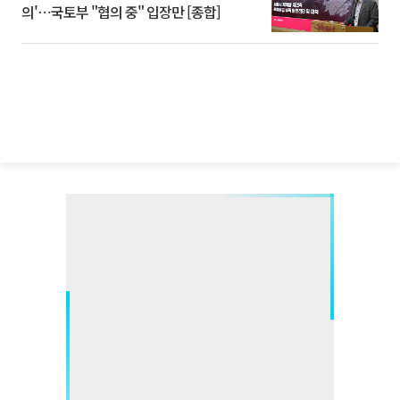
의'⋯국토부 "협의 중" 입장만 [종합]