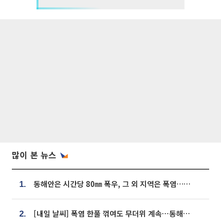
많이 본 뉴스
동해안은 시간당 80㎜ 폭우, 그 외 지역은 폭염…‘극과 극 날씨’
1.
[내일 날씨] 폭염 한풀 꺾여도 무더위 계속⋯동해안 이틀 연속 비
2.