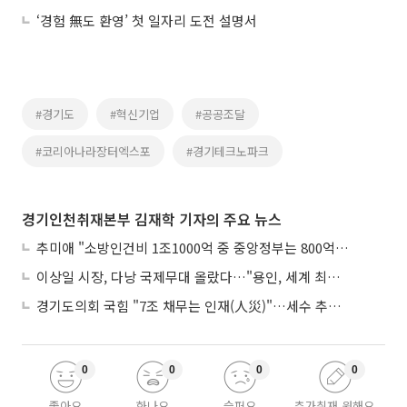
‘경험 無도 환영’ 첫 일자리 도전 설명서
#경기도
#혁신기업
#공공조달
#코리아나라장터엑스포
#경기테크노파크
경기인천취재본부 김재학 기자의 주요 뉴스
추미애 "소방인건비 1조1000억 중 중앙정부는 800억뿐"
이상일 시장, 다낭 국제무대 올랐다…"용인, 세계 최대 반도체 도시 된다"
경기도의회 국힘 "7조 채무는 인재(人災)"…세수 추계 조작 의혹 제기
0
0
0
0
좋아요
화나요
슬퍼요
추가취재 원해요