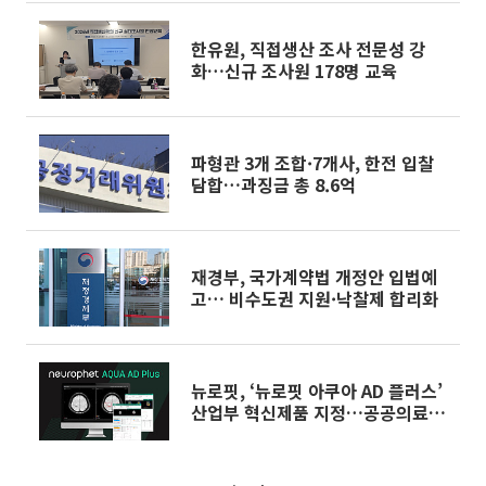
한유원, 직접생산 조사 전문성 강
화…신규 조사원 178명 교육
파형관 3개 조합·7개사, 한전 입찰
담합…과징금 총 8.6억
재경부, 국가계약법 개정안 입법예
고… 비수도권 지원·낙찰제 합리화
뉴로핏, ‘뉴로핏 아쿠아 AD 플러스’
산업부 혁신제품 지정…공공의료 사
업 확대