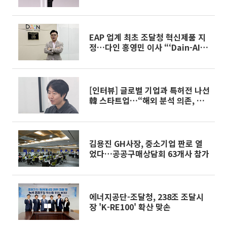
다진다
EAP 업계 최초 조달청 혁신제품 지
정…다인 홍영민 이사 “‘Dain-AI
Safety’, 공공 심리안전의 새 기준
될 것”
[인터뷰] 글로벌 기업과 특허전 나선
韓 스타트업…“해외 분석 의존, 정
보주권 위협” [온체인 정보주권]下
김용진 GH사장, 중소기업 판로 열
었다…공공구매상담회 63개사 참가
에너지공단-조달청, 238조 조달시
장 'K-RE100' 확산 맞손