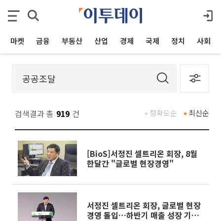
마켓
금융
부동산
산업
경제
국제
정치
사회
검색결과 총
919
건
정확도순
최신순
[BioS]서정진 셀트리온 회장, 8월
한달간 "글로벌 현장경영"
서정진 셀트리온 회장, 글로벌 현장
경영 돌입…하반기 매출 성장 기반