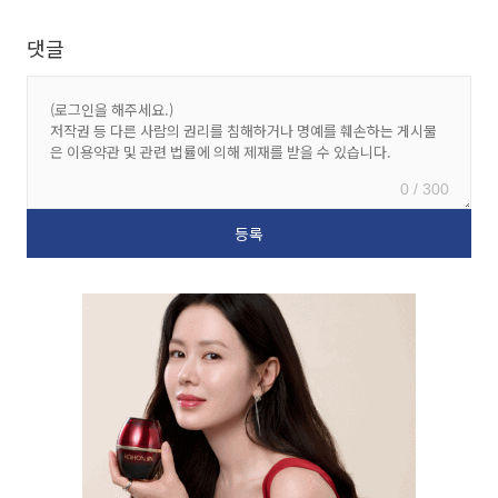
댓글
0 / 300