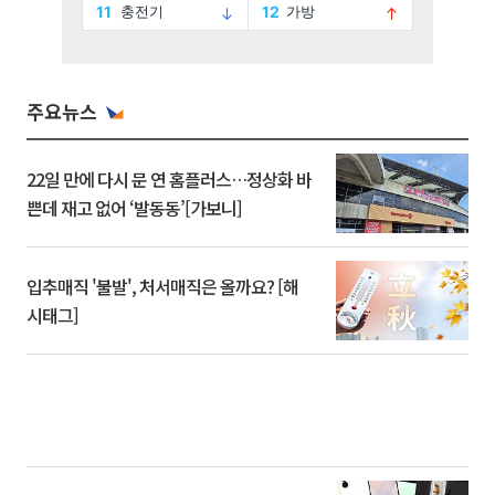
주요뉴스
22일 만에 다시 문 연 홈플러스…정상화 바
쁜데 재고 없어 ‘발동동’[가보니]
입추매직 '불발', 처서매직은 올까요? [해
시태그]