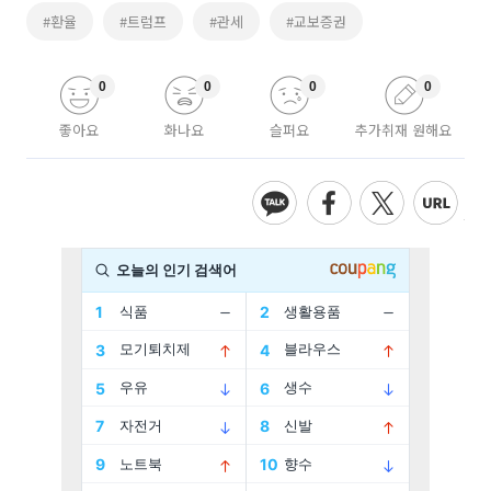
#환율
#트럼프
#관세
#교보증권
0
0
0
0
좋아요
화나요
슬퍼요
추가취재 원해요