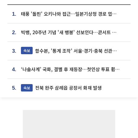
태풍 '돌핀' 오키나와 접근…일본기상청 경로 업데이트
1.
빅뱅, 20주년 기념 '새 뱅봉' 선보인다⋯콘서트 앞두고 팝업 개최
2.
합수본, '통계 조작' 서울·경기·충북 선관위 등 추가 압수수색
속보
3.
‘나솔사계’ 국화, 결별 후 재등장⋯첫인상 투표 휩쓸고 ‘인기녀’ 등극
4.
전북 완주 삼례읍 공장서 화재 발생
속보
5.