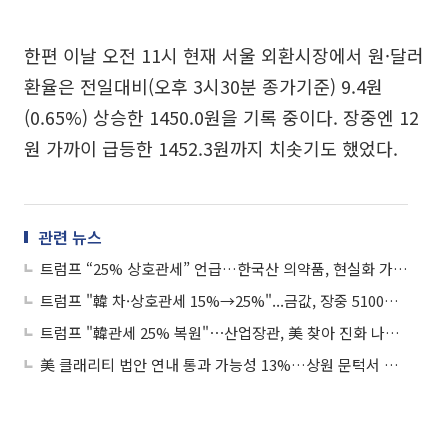
한편 이날 오전 11시 현재 서울 외환시장에서 원·달러
환율은 전일대비(오후 3시30분 종가기준) 9.4원
(0.65%) 상승한 1450.0원을 기록 중이다. 장중엔 12
원 가까이 급등한 1452.3원까지 치솟기도 했었다.
관련 뉴스
트럼프 “25% 상호관세” 언급…한국산 의약품, 현실화 가능성은 ‘미지수’
트럼프 "韓 차·상호관세 15%→25%"...금값, 장중 5100달러 外
트럼프 "韓관세 25% 복원"⋯산업장관, 美 찾아 진화 나선다
美 클래리티 법안 연내 통과 가능성 13%…상원 문턱서 제동