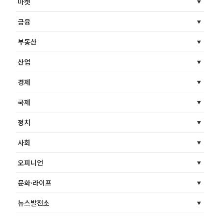
마켓
금융
부동산
산업
경제
국제
정치
사회
오피니언
문화·라이프
뉴스발전소