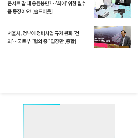
콘서트 갈 때 응원봉만?⋯'최애' 위한 필수
품 등장이오! [솔드아웃]
서울시, 정부에 정비사업 규제 완화 '건
의'⋯국토부 "협의 중" 입장만 [종합]