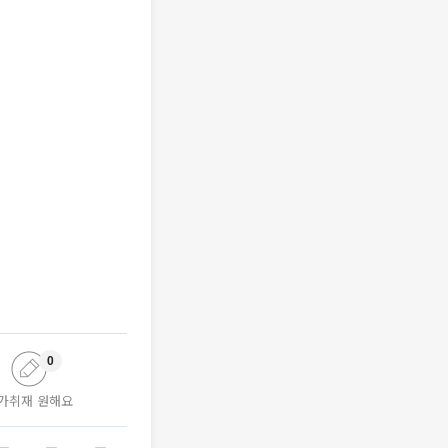
0
가취재 원해요