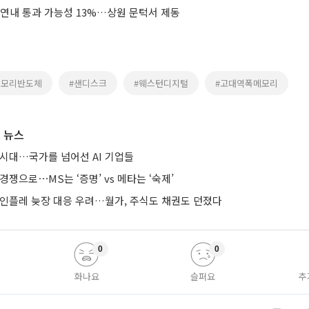
 연내 통과 가능성 13%…상원 문턱서 제동
메모리반도체
#샌디스크
#웨스턴디지털
#고대역폭메모리
 뉴스
 시대…국가를 넘어선 AI 기업들
경쟁으로⋯MS는 ‘증명’ vs 메타는 ‘숙제’
 인플레 늦장 대응 우려…월가, 주식도 채권도 던졌다
0
0
화나요
슬퍼요
추