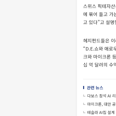
스위스 픽테자산운
에 묶어 들고 가
고 있다”고 설명
헤지펀드들은 이러
“D.E.쇼와 애
크와 마이크론 등
십 억 달러의 수
관련 뉴스
다보스 참석 AI 
마이크론, 대만 공
테슬라 AI칩 설