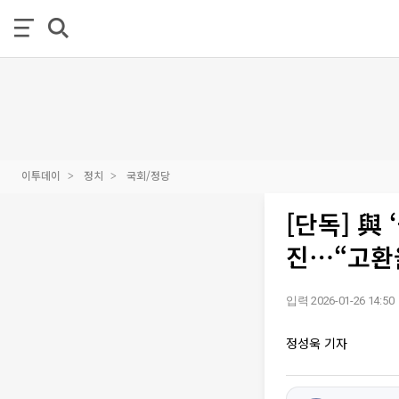
이투데이
정치
국회/정당
[단독] 與
진⋯“고환
입력 2026-01-26 14:50
정성욱 기자