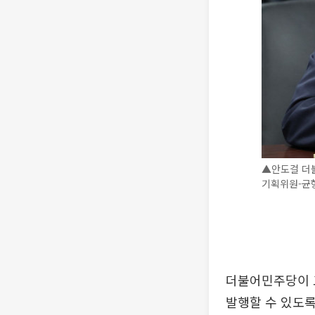
▲안도걸 더
기획위원-균형
더불어민주당이 
발행할 수 있도록