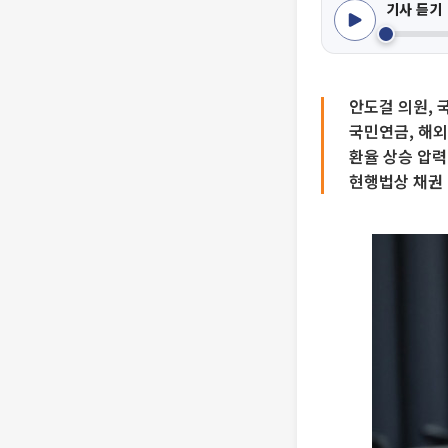
기사 듣기
안도걸 의원,
국민연금, 해외
환율 상승 압력
현행법상 채권