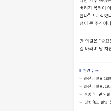
다만 세부 쟁점은
버리지 목적이 
한다"고 지적했다
성이 큰 주식이나
안 의원은 “중요
길 바라며 당 차
관련 뉴스
원·달러 환율 18
원·달러 환율, 19.
iM證 “미·일 외환
‘경험 無도 환영’