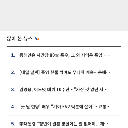
많이 본 뉴스
동해안은 시간당 80㎜ 폭우, 그 외 지역은 폭염…‘극과 극 날씨’
1.
[내일 날씨] 폭염 한풀 꺾여도 무더위 계속⋯동해안 이틀 연속 비
2.
임영웅, 어느덧 데뷔 10주년⋯"가진 것 없던 시절, 내 앞엔 20명의 팬뿐"
3.
'굿 윌 헌팅' 배우 "기아 EV2 덕분에 살아"…교통사고 후 안전성 극찬
4.
李대통령 “청년이 결혼 망설이는 일 없어야...제도상 불이익 조사”
5.