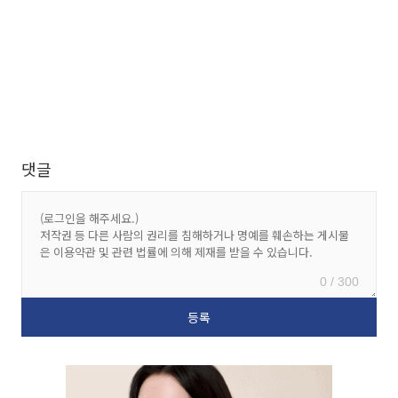
댓글
0 / 300