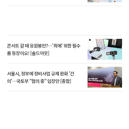
콘서트 갈 때 응원봉만?⋯'최애' 위한 필수
품 등장이오! [솔드아웃]
서울시, 정부에 정비사업 규제 완화 '건
의'⋯국토부 "협의 중" 입장만 [종합]