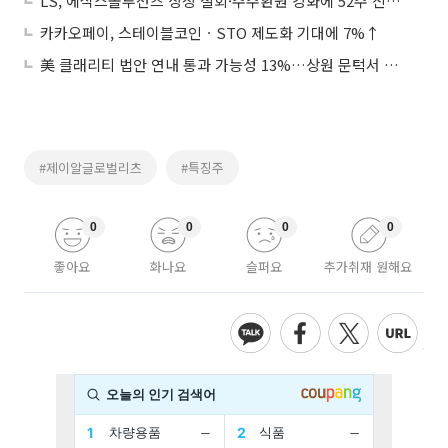
LS, 에식스솔루션즈 상장 철회·주주환원 강화에 52주 신고가
카카오페이, 스테이블코인ㆍSTO 제도화 기대에 7%↑
美 클래리티 법안 연내 통과 가능성 13%…상원 문턱서 제동
#제이알글로벌리츠
#특징주
0
0
0
0
좋아요
화나요
슬퍼요
추가취재 원해요