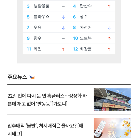
주요뉴스
22일 만에 다시 문 연 홈플러스…정상화 바
쁜데 재고 없어 ‘발동동’[가보니]
입추매직 '불발', 처서매직은 올까요? [해
시태그]