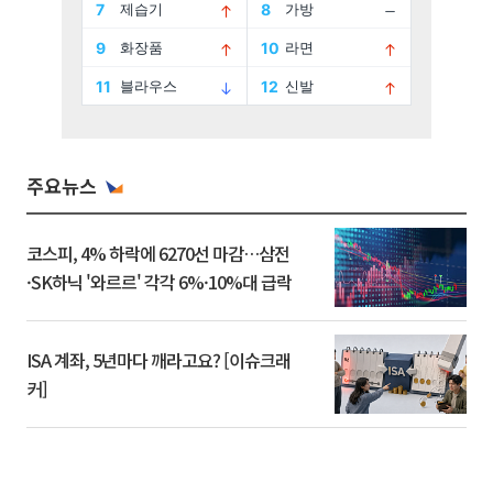
주요뉴스
코스피, 4% 하락에 6270선 마감…삼전
·SK하닉 '와르르' 각각 6%·10%대 급락
ISA 계좌, 5년마다 깨라고요? [이슈크래
커]