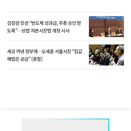
김정관 장관 “반도체 성과급, 주총 승인 받
도록”…상법·자본시장법 개정 시사
세금 꺼낸 정부에…오세훈 서울시장 “집값
해법은 공급” [종합]