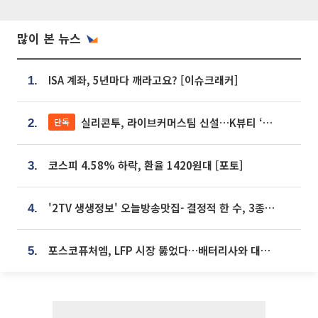
많이 본 뉴스
ISA 계좌, 5년마다 깨라고요? [이슈크래커]
1.
실리콘투, 라이브커머스팀 신설…K뷰티 ‘글로벌 판매망’ 확대[K뷰티 라방戰]
단독
2.
코스피 4.58% 하락, 환율 1420원대 [포토]
3.
'2TV 생생정보' 오늘방송맛집- 결정적 한 수, 3종 메밀면! 메밀 소바 맛집 '의○○○○'
4.
포스코퓨처엠, LFP 시장 뚫었다…배터리사와 대규모 장기 공급 합의
5.