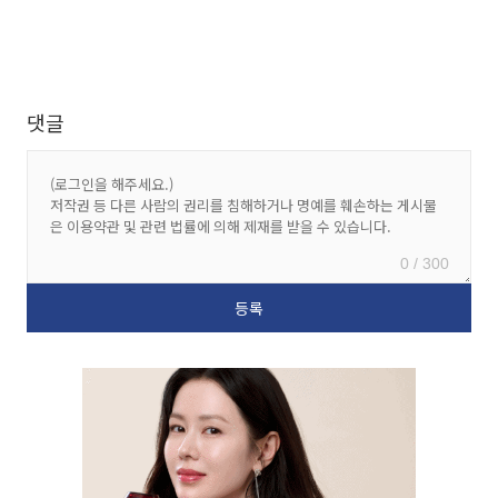
댓글
0 / 300