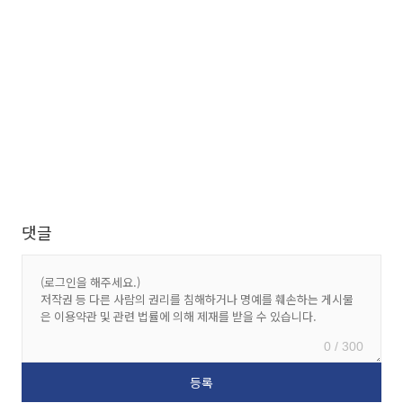
댓글
0 / 300