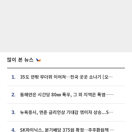
많이 본 뉴스
35도 안팎 무더위 이어져…전국 곳곳 소나기 [오늘 날씨]
1.
동해안은 시간당 80㎜ 폭우, 그 외 지역은 폭염…‘극과 극 날씨’
2.
뉴욕증시, 연준 금리인상 기대감 꺾이자 상승...S&P500 사상 최고치 [종합]
3.
SK하이닉스, 분기배당 375원 확정…주주환원책 9월로 앞당겨 발표
4.