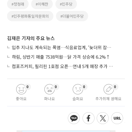
#정청래
#이해찬
#민주당
#민주평화통일자문회의
#더불어민주당
김재은 기자의 주요 뉴스
입추 지나도 계속되는 폭염…식음료업계, ‘늦더위 잡기’ 전력 투구
하림, 상반기 매출 7538억원…닭 가격 상승에 6.2%↑
컴포즈커피, 필리핀 1호점 오픈…연내 5개 매장 추가 출점
0
0
0
0
좋아요
화나요
슬퍼요
추가취재 원해요