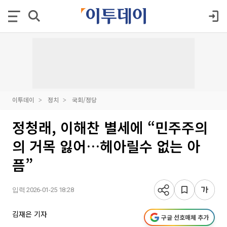
이투데이
정치
국회/정당
정청래, 이해찬 별세에 “민주주의
의 거목 잃어…헤아릴수 없는 아
픔”
입력 2026-01-25 18:28
김재은 기자
구글 선호매체 추가