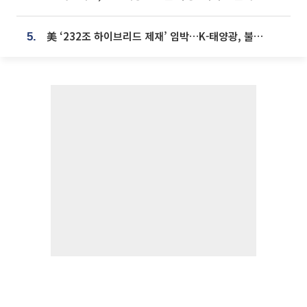
美 ‘232조 하이브리드 제재’ 임박…K-태양광, 불확실성 털고 날개 다나
5.