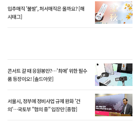
입추매직 '불발', 처서매직은 올까요? [해
시태그]
콘서트 갈 때 응원봉만?⋯'최애' 위한 필수
품 등장이오! [솔드아웃]
서울시, 정부에 정비사업 규제 완화 '건
의'⋯국토부 "협의 중" 입장만 [종합]