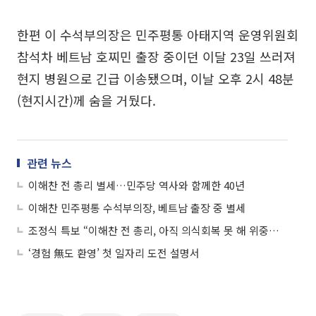
한편 이 수석부의장은 민주평통 아태지역 운영위원회
참석차 베트남 호찌민 출장 중이던 이달 23일 쓰러져
현지 병원으로 긴급 이송됐으며, 이날 오후 2시 48분
(현지시간)께 숨을 거뒀다.
관련 뉴스
이해찬 전 총리 별세…민주당 역사와 함께한 40년
이해찬 민주평통 수석부의장, 베트남 출장 중 별세
조정식 특보 “이해찬 전 총리, 아직 의식회복 못 해 위중한 상황”
‘경험 無도 환영’ 첫 일자리 도전 설명서