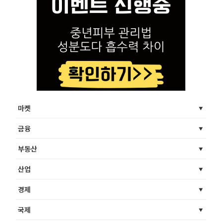
마켓
금융
부동산
산업
경제
국제