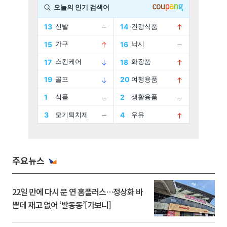
주요뉴스
22일 만에 다시 문 연 홈플러스…정상화 바
쁜데 재고 없어 ‘발동동’[가보니]