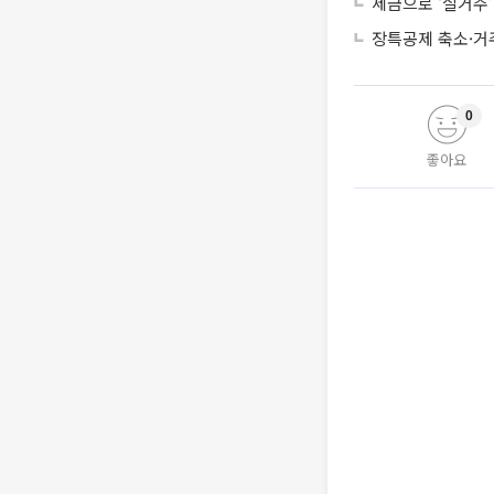
세금으로 ‘실거주
장특공제 축소·거
0
좋아요