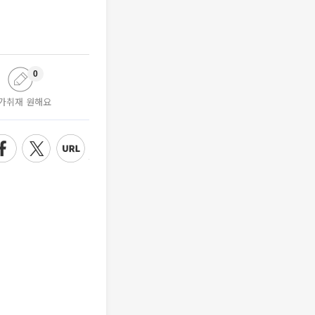
0
가취재 원해요