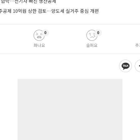
’ 압박…전기차 빠진 생산공제
주공제 10억원 상한 검토…양도세 실거주 중심 개편
0
0
화나요
슬퍼요
추