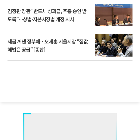
김정관 장관 “반도체 성과급, 주총 승인 받
도록”…상법·자본시장법 개정 시사
세금 꺼낸 정부에…오세훈 서울시장 “집값
해법은 공급” [종합]