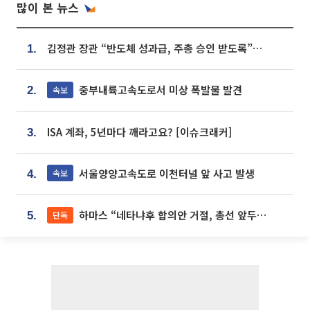
많이 본 뉴스
김정관 장관 “반도체 성과급, 주총 승인 받도록”…상법·자본시장법 개정 시사
1.
중부내륙고속도로서 미상 폭발물 발견
속보
2.
ISA 계좌, 5년마다 깨라고요? [이슈크래커]
3.
서울양양고속도로 이천터널 앞 사고 발생
속보
4.
하마스 “네타냐후 합의안 거절, 총선 앞두고 시간 끌기”
단독
5.