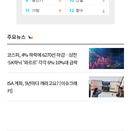
주요뉴스
코스피, 4% 하락에 6270선 마감…삼전
·SK하닉 '와르르' 각각 6%·10%대 급락
ISA 계좌, 5년마다 깨라고요? [이슈크래
커]