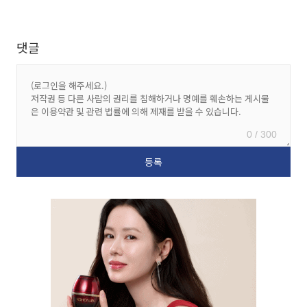
댓글
0 / 300