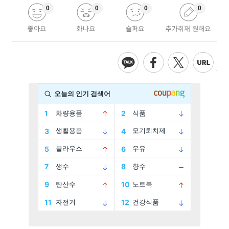
0
0
0
0
좋아요
화나요
슬퍼요
추가취재 원해요