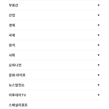
부동산
산업
경제
국제
정치
사회
오피니언
문화·라이프
뉴스발전소
이투데이TV
스페셜리포트