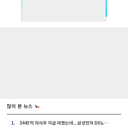
많이 본 뉴스
3445억 자사주 지급 마쳤는데...삼성전자 DX노조, 뒤늦은 '떼쓰기 집회'
1.