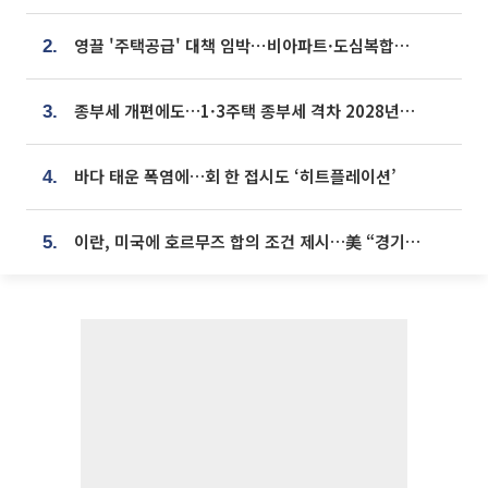
영끌 '주택공급' 대책 임박⋯비아파트·도심복합까지 총동원
2.
종부세 개편에도…1·3주택 종부세 격차 2028년부터 확대
3.
바다 태운 폭염에…회 한 접시도 ‘히트플레이션’
4.
이란, 미국에 호르무즈 합의 조건 제시…美 “경기 아직 안 끝나” [종합]
5.