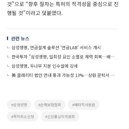
것”으로 “향후 절차는 특허의 적격성을 중심으로 진
행될 것”이라고 덧붙였다.
관련 뉴스
삼성생명, 연금설계 솔루션 ‘연금LAB’ 서비스 개시
한국투자 "삼성생명, 일회성 요인 소멸로 체력 회복…배당 지속성 관심"
삼성생명, 두나무 지분 인수설에 강세
美 클래리티 법안 연내 통과 가능성 13%…상원 문턱서 제동
#삼성생명
#손해보험협회
#배타적사용권
#특허취소신청
#신상품심의위원회