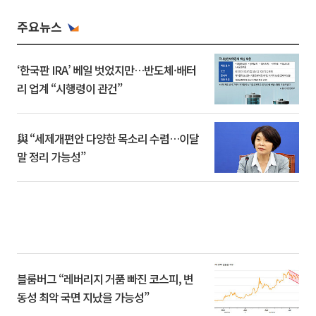
주요뉴스
‘한국판 IRA’ 베일 벗었지만…반도체·배터
리 업계 “시행령이 관건”
與 “세제개편안 다양한 목소리 수렴…이달
말 정리 가능성”
블룸버그 “레버리지 거품 빠진 코스피, 변
동성 최악 국면 지났을 가능성”