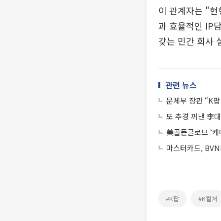
이 관계자는 "현
과 효율적인 IP
갖는 민간 회사 
관련 뉴스
문체부 장관 “K
또 추경 꺼낸 李대
美골든글로브 ‘케
마스터카드, BVN
#K팝
#K컬처