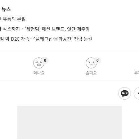
 뉴스
 유통의 본질
 킥스까지…‘체험형’ 패션 브랜드, 잇단 제주행
점 밖 D2C 가속…‘플래그십·문화공간’ 전략 눈길
0
0
화나요
슬퍼요
추