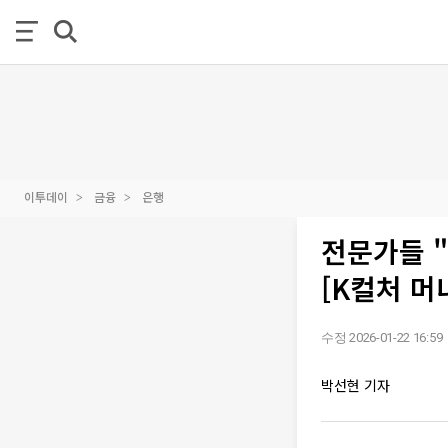
이투데이
금융
은행
전문가들 
[K컬처 머
수정 2026-01-22 16:59
박선현 기자