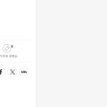
0
가취재 원해요