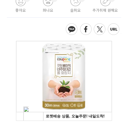
좋아요
화나요
슬퍼요
추가취재 원해요