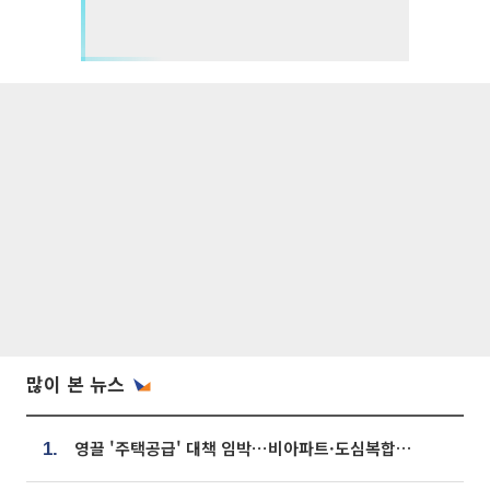
많이 본 뉴스
영끌 '주택공급' 대책 임박⋯비아파트·도심복합까지 총동원
1.