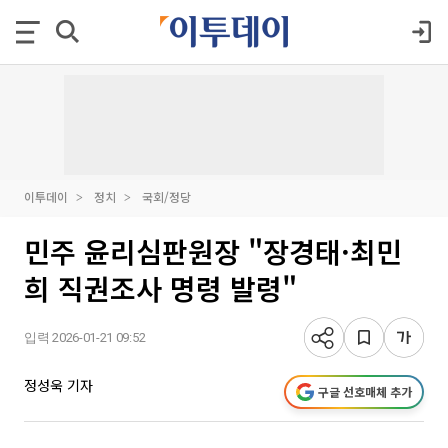
이투데이
정치
국회/정당
민주 윤리심판원장 "장경태·최민
희 직권조사 명령 발령"
입력 2026-01-21 09:52
정성욱 기자
구글 선호매체 추가