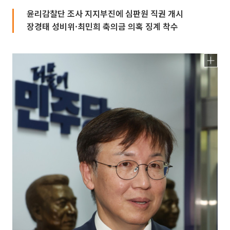
윤리감찰단 조사 지지부진에 심판원 직권 개시
장경태 성비위·최민희 축의금 의혹 징계 착수