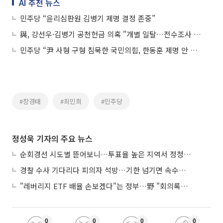
AI 추천 뉴스
민주당 “윤리심판원 김병기 제명 결정 존중”
與, 강선우·김병기 공천헌금 의혹 "개별 일탈…전수조사 안 한다"
민주당 “尹 사형 구형 침묵한 국민의힘, 한동훈 제명 안 부끄럽나”
#장경태
#최민희
#민주당
정성욱 기자의 주요 뉴스
순회경선 시도별 뜯어보니…투표율 높은 지역서 정청래 강세
경찰 수사 기다리다 피의자 석방…기한 넘기면 속수무책
"레버리지 ETF 배율 손보겠다"는 정부…野 "회의록부터 내놔야"
0
0
0
0