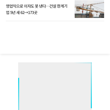
영업익으로 이자도 못 낸다…건설 한계기
업 5년 새 62→173곳