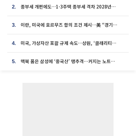
종부세 개편에도…1·3주택 종부세 격차 2028년부터 확대
2.
이란, 미국에 호르무즈 합의 조건 제시…美 “경기 아직 안 끝나” [종합]
3.
미국, 가상자산 포괄 규제 속도…상원, ‘클래리티법’ 9월 절차투표 추진
4.
맥북 품은 삼성에 ‘중국산’ 맹추격⋯커지는 노트북 OLED 시장
5.