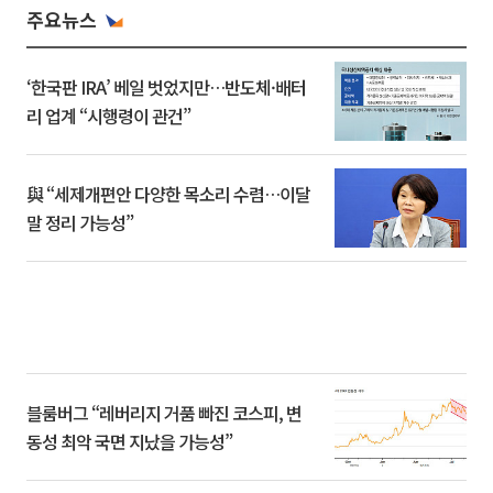
주요뉴스
‘한국판 IRA’ 베일 벗었지만…반도체·배터
리 업계 “시행령이 관건”
與 “세제개편안 다양한 목소리 수렴…이달
말 정리 가능성”
블룸버그 “레버리지 거품 빠진 코스피, 변
동성 최악 국면 지났을 가능성”