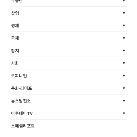
부동산
산업
경제
국제
정치
사회
오피니언
문화·라이프
뉴스발전소
이투데이TV
스페셜리포트