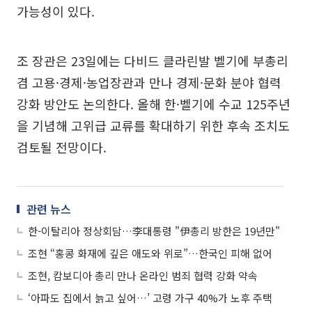
가능성이 있다.
조 장관은 23일에는 다비드 클라린발 벨기에 부총리
겸 고용·경제·농업장관과 만나 경제·문화 분야 협력
강화 방안도 논의한다. 올해 한·벨기에 수교 125주년
을 기념해 고위급 교류를 확대하기 위한 후속 조치도
검토될 전망이다.
관련 뉴스
한-이탈리아 정상회담…李대통령 "伊총리 방한은 19년만"
조현 “홍콩 화재에 깊은 애도와 위로”…한국인 피해 없어
조현, 캄보디아 총리 만나 온라인 범죄 협력 강화 약속
‘아파도 집에서 늙고 싶어…’ 고령 가구 40%가 노후 주택