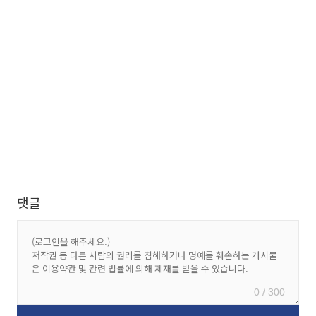
댓글
0 / 300