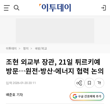
이투데이
정치
국방/외교
조현 외교부 장관, 21일 튀르키예
방문…원전·방산·에너지 협력 논의
입력 2026-01-20 20:11
배준호 기자
구글 선호매체 추가