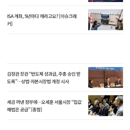
ISA 계좌, 5년마다 깨라고요? [이슈크래
커]
김정관 장관 “반도체 성과급, 주총 승인 받
도록”…상법·자본시장법 개정 시사
세금 꺼낸 정부에…오세훈 서울시장 “집값
해법은 공급” [종합]