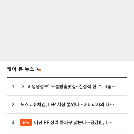
많이 본 뉴스
'2TV 생생정보' 오늘방송맛집- 결정적 한 수, 3종 메밀면! 메밀 소바 맛집 '의○○○○'
1.
포스코퓨처엠, LFP 시장 뚫었다…배터리사와 대규모 장기 공급 합의
2.
더딘 PF 정리 돌파구 찾는다…금감원, 1년 반 만에 매각설명회 재개
단독
3.