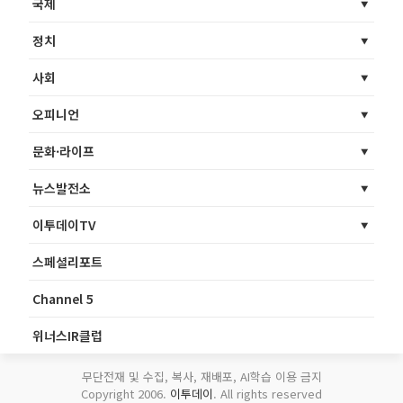
국제
정치
사회
오피니언
문화·라이프
뉴스발전소
이투데이TV
스페셜리포트
Channel 5
위너스IR클럽
무단전재 및 수집, 복사, 재배포, AI학습 이용 금지
Copyright 2006.
이투데이
. All rights reserved