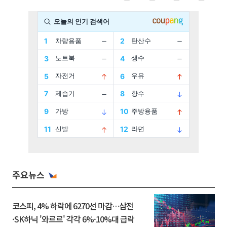
주요뉴스
코스피, 4% 하락에 6270선 마감…삼전
·SK하닉 '와르르' 각각 6%·10%대 급락