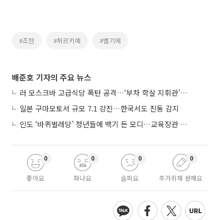
#조현
#튀르키예
#벨기에
배준호 기자의 주요 뉴스
러 모스크바 고급식당 폭탄 공격…‘부차 학살 지휘관’ 노렸나
일본 구마모토서 규모 7.1 강진…한국서도 진동 감지
인도 ‘바퀴벌레당’ 청년들에 백기 든 모디…교육장관 사퇴
0
0
0
0
좋아요
화나요
슬퍼요
추가취재 원해요