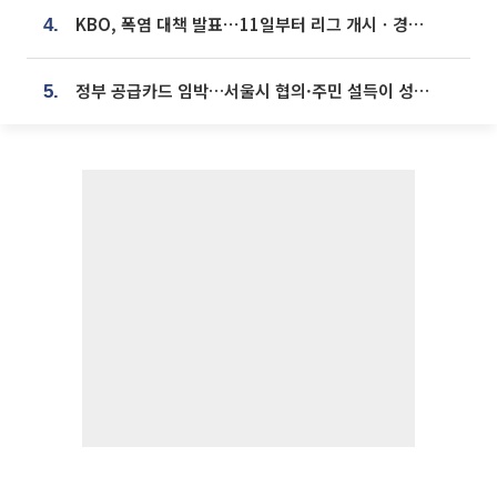
KBO, 폭염 대책 발표⋯11일부터 리그 개시ㆍ경기 오후 7시 시작
4.
정부 공급카드 임박…서울시 협의·주민 설득이 성패 가른다 [부동산 해법 전쟁]
5.