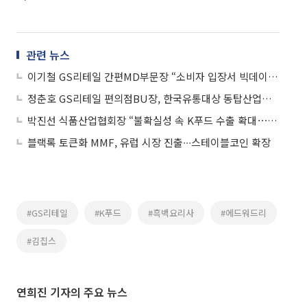
관련 뉴스
이기철 GS리테일 간편MD부문장 “소비자 입장서 빅데이터 분석, 편의점 히트상품 개발 비결이죠”
정춘호 GS리테일 편의점BU장, 한국유통대상 동탑산업훈장 수상
박진선 식품산업협회장 “불확실성 속 K푸드 수출 확대⋯지속가능 성장 전략 필요”
블랙록 토큰화 MMF, 유럽 시장 진출∙∙∙스테이블코인 확장
#GS리테일
#K푸드
#흑백요리사
#에드워드리
#김칩스
연희진 기자의 주요 뉴스