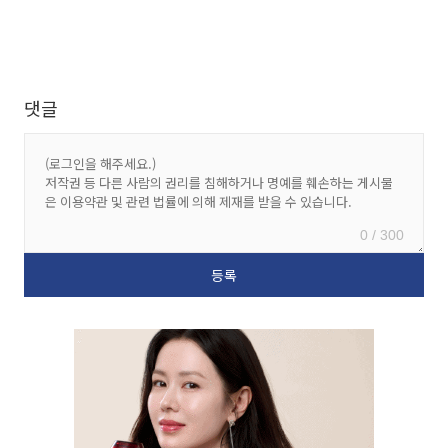
댓글
0 / 300