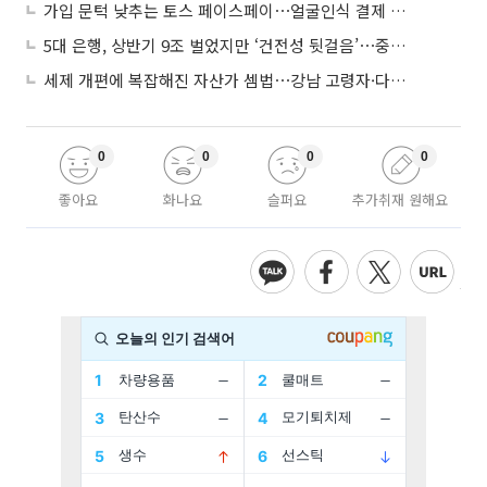
가입 문턱 낮추는 토스 페이스페이⋯얼굴인식 결제 확산 속도낸다
5대 은행, 상반기 9조 벌었지만 ‘건전성 뒷걸음’⋯중기대출 문턱 높아지나
세제 개편에 복잡해진 자산가 셈법⋯강남 고령자·다주택자 ‘자산재편 고심’
0
0
0
0
좋아요
화나요
슬퍼요
추가취재 원해요