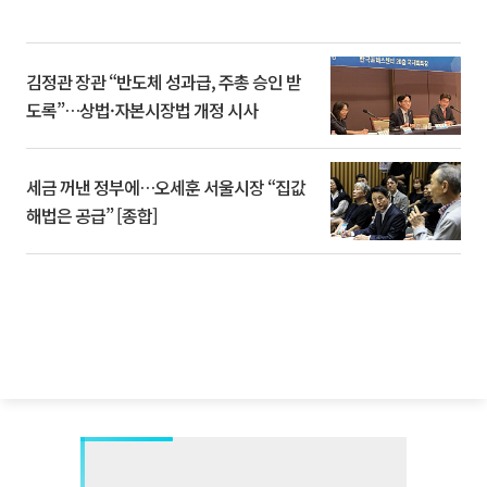
김정관 장관 “반도체 성과급, 주총 승인 받
도록”…상법·자본시장법 개정 시사
세금 꺼낸 정부에…오세훈 서울시장 “집값
해법은 공급” [종합]