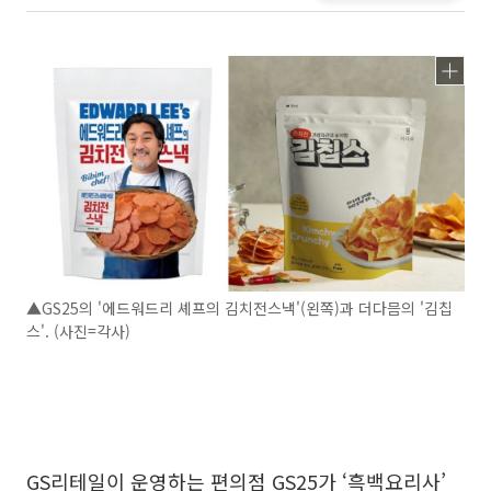
▲GS25의 '에드워드리 셰프의 김치전스낵'(왼쪽)과 더다믐의 '김칩
스'. (사진=각사)
GS리테일이 운영하는 편의점 GS25가 ‘흑백요리사’