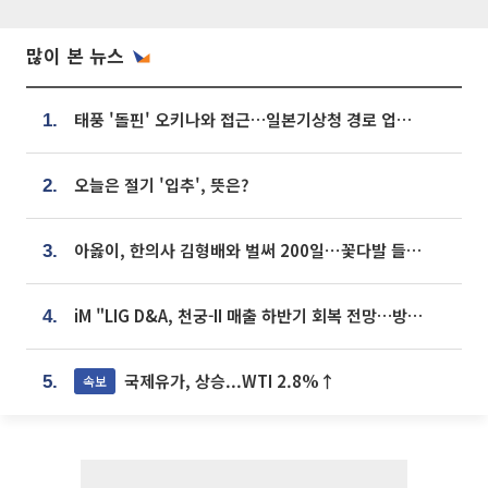
많이 본 뉴스
태풍 '돌핀' 오키나와 접근…일본기상청 경로 업데이트
1.
오늘은 절기 '입추', 뜻은?
2.
아옳이, 한의사 김형배와 벌써 200일⋯꽃다발 들고 "프러포즈 아냐"
3.
iM "LIG D&A, 천궁-II 매출 하반기 회복 전망…방산 톱픽 유지"
4.
국제유가, 상승...WTI 2.8%↑
속보
5.