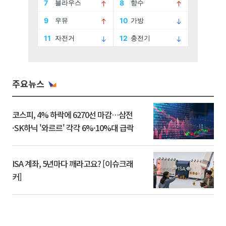
주요뉴스
코스피, 4% 하락에 6270선 마감…삼전
·SK하닉 '와르르' 각각 6%·10%대 급락
ISA 계좌, 5년마다 깨라고요? [이슈크래
커]