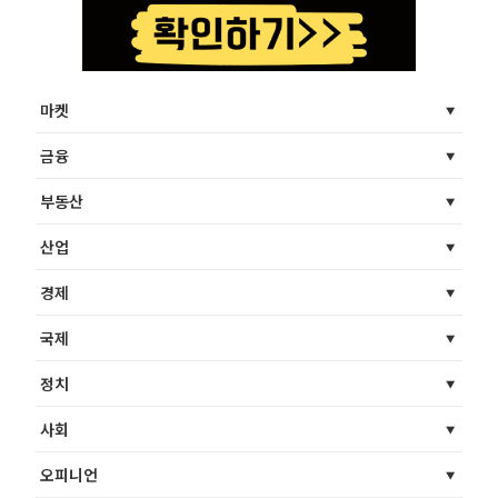
마켓
금융
부동산
산업
경제
국제
정치
사회
오피니언