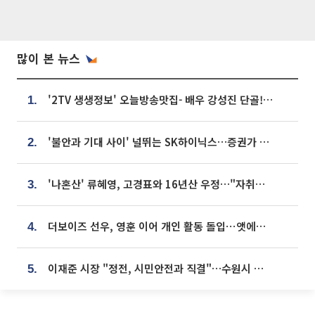
많이 본 뉴스
'2TV 생생정보' 오늘방송맛집- 배우 강성진 단골! 쌀국수ㆍ푸팟퐁 커리 맛집 '블○○○'
1.
'불안과 기대 사이' 널뛰는 SK하이닉스…증권가 "HBM4·LTA 기반 펀터멘털 견고"
2.
'나혼산' 류혜영, 고경표와 16년산 우정…"자취방서 부모님과 마주쳐"
3.
더보이즈 선우, 영훈 이어 개인 활동 돌입⋯앳에어리어와 전속계약
4.
이재준 시장 "정전, 시민안전과 직결"…수원시 비상대응체계 가동
5.