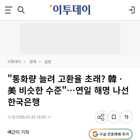
이투데이
경제
일반
"통화량 늘려 고환율 초래? 韓ㆍ
美 비슷한 수준"⋯연일 해명 나선
한국은행
수정 2026-01-20 14:36
배근미 기자
구글 선호매체 추가