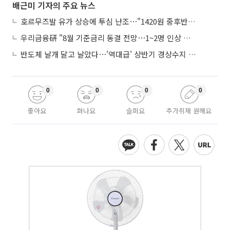
배근미 기자의 주요 뉴스
호르무즈발 유가 상승에 투심 난조⋯"1420원 중후반 등락"
우리금융硏 "8월 기준금리 동결 전망⋯1~2명 인상 소수의견 낼 것"
반도체 날개 달고 날았다⋯'역대급' 상반기 경상수지 흑자 2000억달러 육박
0
0
0
0
좋아요
화나요
슬퍼요
추가취재 원해요