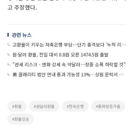
고 주장했다.
관련 뉴스
고환율이 키우는 저축은행 부담⋯단기 충격보다 '누적 리스크' 우려
원·달러 환율, 전일 대비 0.8원 오른 1474.5원 출발
"관세 리스크ㆍ엔화 강세 속 약달러⋯장중 소폭 하락할 것"
美 클래리티 법안 연내 통과 가능성 13%…상원 문턱서 제동
#환율
#원달러환율
#한국은행
#통화량증가율
#환율상승