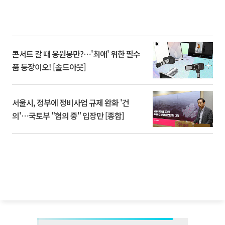
콘서트 갈 때 응원봉만?⋯'최애' 위한 필수
품 등장이오! [솔드아웃]
서울시, 정부에 정비사업 규제 완화 '건
의'⋯국토부 "협의 중" 입장만 [종합]