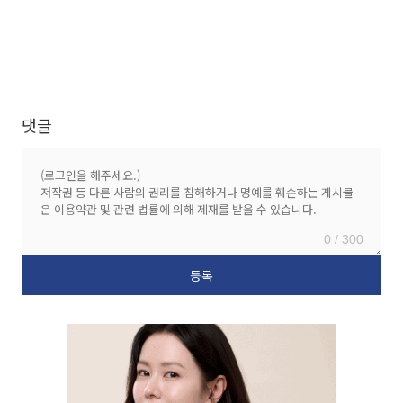
댓글
0 / 300