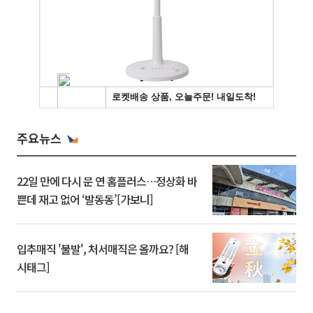
주요뉴스
22일 만에 다시 문 연 홈플러스…정상화 바
쁜데 재고 없어 ‘발동동’[가보니]
입추매직 '불발', 처서매직은 올까요? [해
시태그]