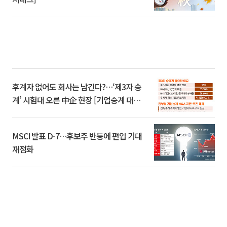
후계자 없어도 회사는 남긴다?…‘제3자 승
계’ 시험대 오른 中企 현장 [기업승계 대전
환]
MSCI 발표 D-7…후보주 반등에 편입 기대
재점화