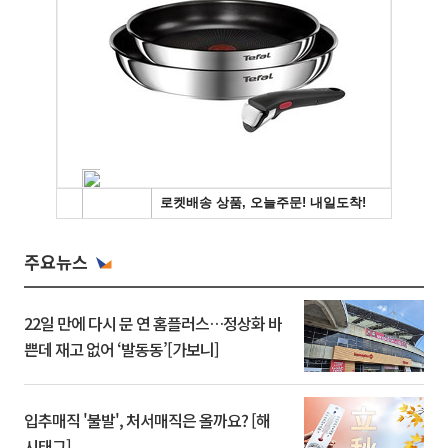
주요뉴스
22일 만에 다시 문 연 홈플러스…정상화 바
쁜데 재고 없어 ‘발동동’[가보니]
입추매직 '불발', 처서매직은 올까요? [해
시태그]