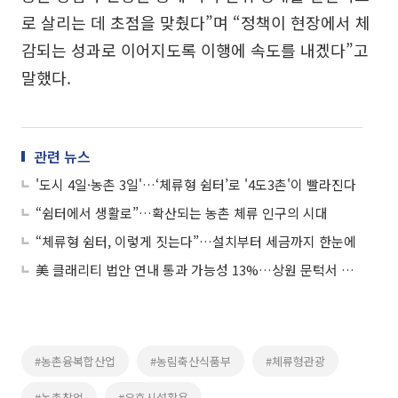
로 살리는 데 초점을 맞췄다”며 “정책이 현장에서 체
감되는 성과로 이어지도록 이행에 속도를 내겠다”고
말했다.
관련 뉴스
'도시 4일·농촌 3일'…‘체류형 쉼터’로 '4도3촌'이 빨라진다
“쉼터에서 생활로”…확산되는 농촌 체류 인구의 시대
“체류형 쉼터, 이렇게 짓는다”…설치부터 세금까지 한눈에
美 클래리티 법안 연내 통과 가능성 13%…상원 문턱서 제동
#농촌융복합산업
#농림축산식품부
#체류형관광
#농촌창업
#유휴시설활용