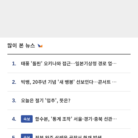
많이 본 뉴스
태풍 '돌핀' 오키나와 접근…일본기상청 경로 업데이트
1.
빅뱅, 20주년 기념 '새 뱅봉' 선보인다⋯콘서트 앞두고 팝업 개최
2.
오늘은 절기 '입추', 뜻은?
3.
합수본, '통계 조작' 서울·경기·충북 선관위 등 추가 압수수색
속보
4.
전북 완주 삼례읍 공장서 화재 발생
속보
5.