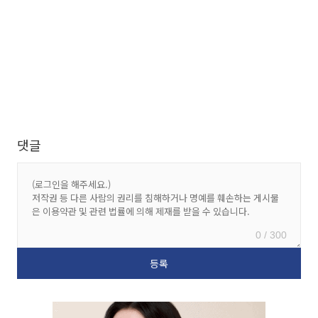
댓글
0 / 300