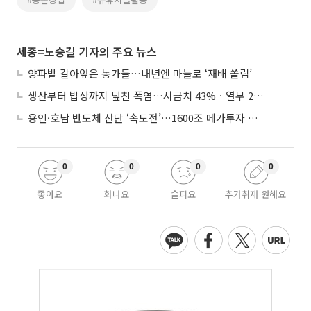
세종=노승길 기자의 주요 뉴스
양파밭 갈아엎은 농가들…내년엔 마늘로 ‘재배 쏠림’
생산부터 밥상까지 덮친 폭염…시금치 43%ㆍ열무 28% 급등
용인·호남 반도체 산단 ‘속도전’…1600조 메가투자 이행 총력
0
0
0
0
좋아요
화나요
슬퍼요
추가취재 원해요